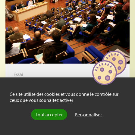
Essai
Le localisme dans le monde
académique : un essai
Ce site utilise des cookies et vous donne le contrôle sur
d’évaluation
ceux que vous souhaitez activer
Le localisme universitaire : éthique de la
Tout accepter
Personnaliser
fidélité ou clientélisme pervers ? Pour cerner
l’ampleur du favoritisme dont (…)