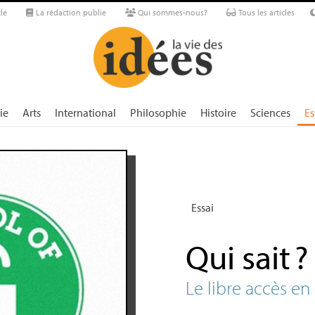
le
La rédaction publie
Qui sommes-nous?
Tous les articles
ie
Arts
International
Philosophie
Histoire
Sciences
Es
Essai
Qui sait
?
Le libre accès en 