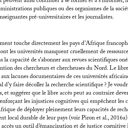
i peuvent ainsi continuer à se former et à s’informer,
nistrations publiques ou des organismes de la société
nseignantes pré-universitaires et les journalistes.
ment touche directement les pays d’Afrique francop
ont les universités manquent cruellement de ressources
 la capacité de s’abonner aux revues scientifiques oné
ention des chercheurs et chercheuses du Nord. Le libre 
 aux lacunes documentaires de ces universités africaines
 d’y faire décoller la recherche scientifique
? Je voud
as, et suggérer que le libre accès peut au contraire deve
enforçant les injustices cognitives qui empêchent les c
frique de déployer pleinement leurs capacités de rech
 local durable de leur pays (voir Piron et al., 2016a).
e accès un outil d’émancipation et de justice cognitive