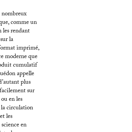
de nombreux
ique, comme un
 les rendant
sur la
u format imprimé,
nce moderne que
roduit cumulatif
Guédon appelle
d’autant plus
 facilement sur
 ou en les
 la circulation
et les
a science en