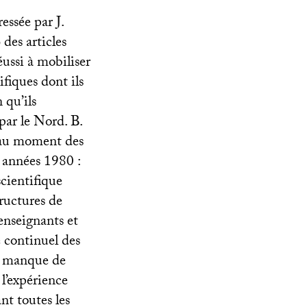
essée par J.
 des articles
ussi à mobiliser
fiques dont ils
 qu’ils
ar le Nord. B.
s au moment des
s années 1980 :
cientifique
tructures de
enseignants et
 continuel des
et manque de
 l’expérience
nt toutes les