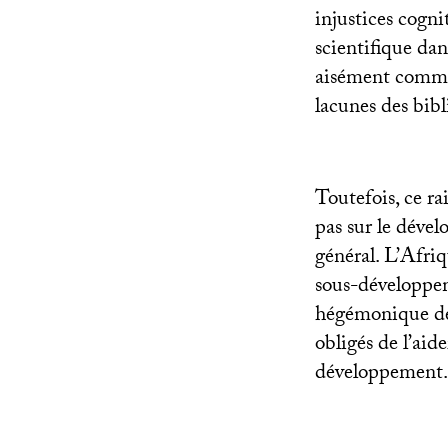
injustices cogn
scientifique dan
aisément comme
lacunes des bib
Toutefois, ce r
pas sur le déve
général. L’Afriq
sous-développem
hégémonique des
obligés de l’aid
développement.