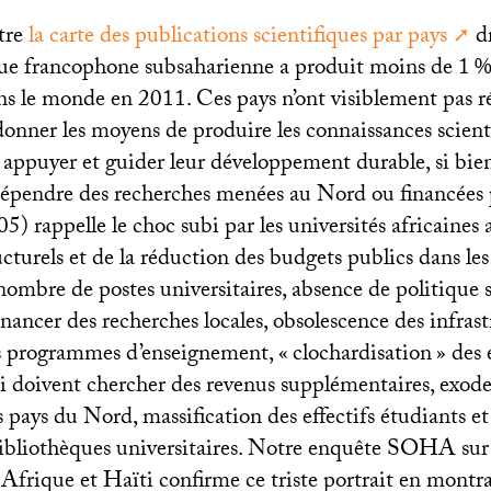
tre
la carte des publications scientifiques par pays
dr
que francophone subsaharienne a produit moins de 1
%
ns le monde en 2011. Ces pays n’ont visiblement pas ré
donner les moyens de produire les connaissances scienti
 appuyer et guider leur développement durable, si bien
épendre des recherches menées au Nord ou financées p
 rappelle le choc subi par les universités africaine
cturels et de la réduction des budgets publics dans le
ombre de postes universitaires, absence de politique s
inancer des recherches locales, obsolescence des infras
s programmes d’enseignement, «
clochardisation
» des 
i doivent chercher des revenus supplémentaires, exode
s pays du Nord, massification des effectifs étudiants 
bibliothèques universitaires. Notre enquête
SOHA
sur
 Afrique et Haïti confirme ce triste portrait en montra