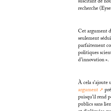
suscitant de nou
recherche (Eys
Cet argument de
seulement séduis
parfaitement co
politiques scien
d’innovation
».
À cela s’ajoute 
argument
pré
puisqu’il rend p
publics sans lie