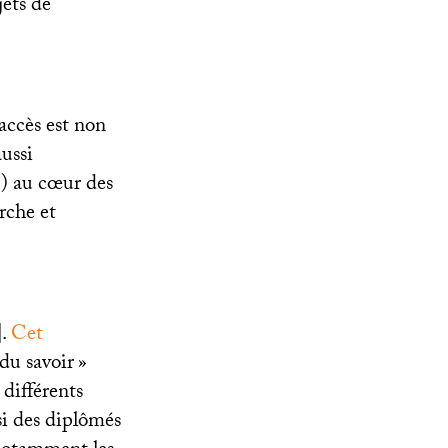
jets de
 accès est non
ussi
5) au cœur des
rche et
]
.
Cet
 du savoir
»
 différents
si des diplômés