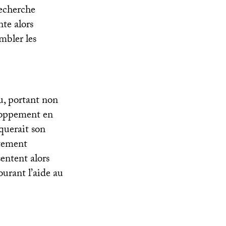
recherche
nte alors
mbler les
u, portant non
eloppement en
querait son
stement
entent alors
ourant l’aide au