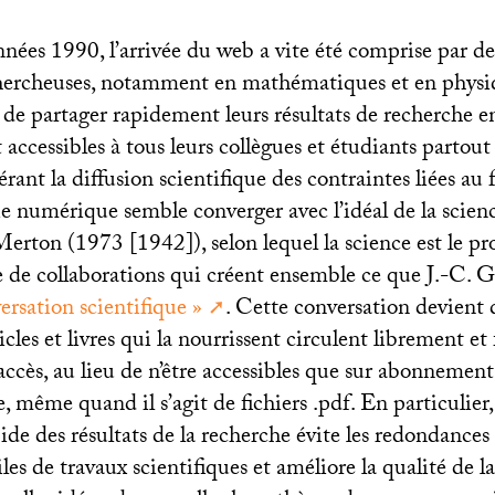
nées 1990, l’arrivée du web a vite été comprise par 
chercheuses, notamment en mathématiques et en phys
e partager rapidement leurs résultats de recherche en
cessibles à tous leurs collègues et étudiants partout 
érant la diffusion scientifique des contraintes liées a
ie numérique semble converger avec l’idéal de la scie
Merton (1973 [1942]), selon lequel la science est le p
 de collaborations qui créent ensemble ce que J.-C. 
ersation scientifique
»
. Cette conversation devient 
ticles et livres qui la nourrissent circulent librement et
 accès, au lieu de n’être accessibles que sur abonnement
e, même quand il s’agit de fichiers .pdf. En particulier,
ide des résultats de la recherche évite les redondances 
iles de travaux scientifiques et améliore la qualité de l