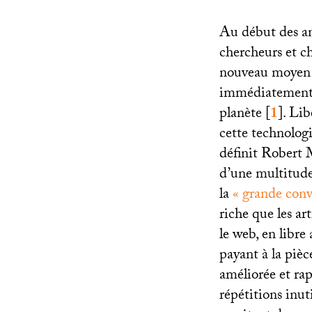
Au début des an
chercheurs et 
nouveau moyen d
immédiatement ac
planète
[
1
]
. Lib
cette technolog
définit Robert 
d’une multitude
la
«
grande conv
riche que les ar
le web, en libre
payant à la pièc
améliorée et rap
répétitions inut