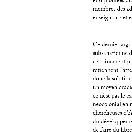
et diplômées qu
membres des admi
enseignants et e
Ce dernier argu
subsaharienne d
certainement pas
retiennent l’att
donc la solution
un moyen crucial
ce n’est pas le c
néocolonial en r
chercheuses d’A
du développement
de faire du libr