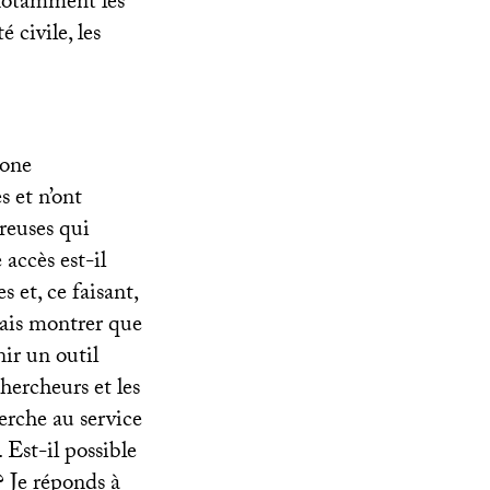
 notamment les
 civile, les
hone
 et n’ont
reuses qui
accès est-il
 et, ce faisant,
rais montrer que
nir un outil
hercheurs et les
erche au service
 Est-il possible
? Je réponds à