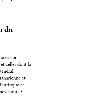
ou du
e occasion
et celles dont la
général.
saharienne et
entifique et
inexistante
?