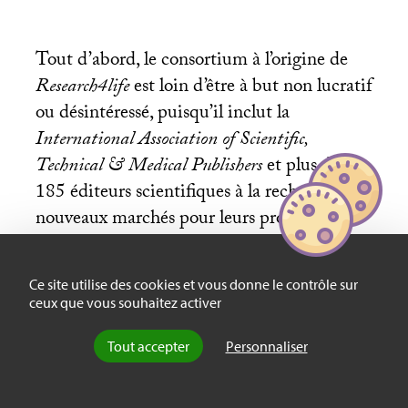
Tout d’abord, le consortium à l’origine de
Research4life
est loin d’être à but non lucratif
ou désintéressé, puisqu’il inclut la
International Association of Scientific,
Technical & Medical Publishers
et plus de
185 éditeurs scientifiques à la recherche de
nouveaux marchés pour leurs produits, les
revues scientifiques du Nord. Ensuite, les
bibliothèques universitaires des Suds qui
Ce site utilise des cookies et vous donne le contrôle sur
participent au programme ne peuvent pas
ceux que vous souhaitez activer
choisir les revues qu’elles reçoivent, puisqu’il
s’agit de «
bouquets de revues
» prédéfinis
Tout accepter
Personnaliser
par des éditeurs du Nord. N’ayant pas de
contrôle sur les revues qu’elles offrent à leurs