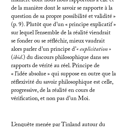
manière dont nous nous rapportons à elle et
de la manière dont le savoir se rapporte à la
question de sa propre possibilité et validité
»
(p. 9). Plutôt que d’un «
principe explicatif
»
sur lequel l’ensemble de la réalité viendrait
se fonder ou se réfléchir, mieux vaudrait
alors parler d’un principe d’
«
explicitation
»
(
ibid
.) du discours philosophique dans ses
rapports de vérité au réel. Principe de
«
l’idée absolue
» qui suppose en outre que la
réflexivité du savoir philosophique est celle,
progressive, de la réalité en cours de
vérification, et non pas d’un Moi.
L’enquête menée par Tinland autour du