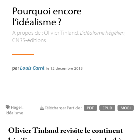
Pourquoi encore
l’idéalisme
?
À propos de : Olivier Tinland,
L’idéalisme hégélien,
CNRS
-éditions
par
Louis Carré
,
le 12 décembre 2013
Hegel
,
Télécharger l'article :
PDF
EPUB
MOBI
idéalisme
Olivier Tinland revisite le continent