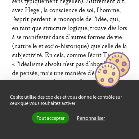
sens typiquement hégélien). Autrement dit,
avec Hegel, la conscience de soi, l’homme,
l’esprit perdent le monopole de l’idée, qui,
en tant que structure logique, trouve dès lors
à se manifester dans d’autres formes de vie
(naturelle et socio-historique) que celle de la
subjectivité. En cela, comme l’écrit Tinland,
«
l’idéalisme absolu n’est pas d’abord un style
de pensée, mais une manière d’être
caractéristique des étants finis, une certaine
façon de se tenir dans la réalité – ou plutôt
Ce site utilise des cookies et vous donne le contrôle sur
comme
réalité – sur le mode de la présence
ceux que vous souhaitez activer
‘idéelle’
» (p. 176).
Tout accepter
Personnaliser
À mille lieux donc du reproche de