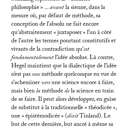
philosophie
» ...
avant
la sienne, dans la
mesure où, par défaut de méthode, sa
conception de l’absolu ne fait encore
qu’abstraitement «
juxtaposer
» l’un à côté
de l’autre les termes pourtant constitutifs et
vivants de la contradiction qu’
est
fondamentalement
l’idée absolue. Là contre,
Hegel maintient que la dialectique de l’idée
n’est pas
une
méthode quelconque en vue de
s’acheminer
vers
une science encore à faire,
mais bien
la
méthode
de
la science en train
de se faire. Il peut alors développer, en guise
de substitut à la traditionnelle «
théodicée
»,
une «
épistémodicée
» (
dixit
Tinland). Le
but de cette dernière, but ancré à même sa