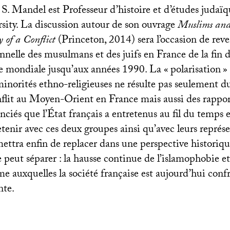
. Mandel est Professeur d’histoire et d’études judaï
sity. La discussion autour de son ouvrage
Muslims and 
 of a Conflict
(Princeton, 2014) sera l’occasion de reven
onnelle des musulmans et des juifs en France de la fin 
 mondiale jusqu’aux années 1990. La «
polarisation
»
inorités ethno-religieuses ne résulte pas seulement 
flit au Moyen-Orient en France mais aussi des rapport
enciés que l’État français a entretenus au fil du temps
etenir avec ces deux groupes ainsi qu’avec leurs représ
ettra enfin de replacer dans une perspective historiqu
 peut séparer : la hausse continue de l’islamophobie et
me auxquelles la société française est aujourd’hui conf
nte.