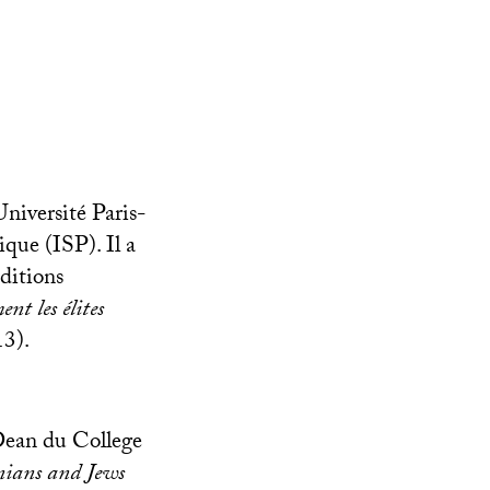
Université Paris-
ique (
ISP
). Il a
́ditions
t les élites
13).
t Dean du College
nians and Jews