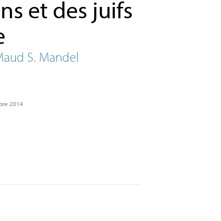
s et des juifs
e
Maud S. Mandel
bre 2014