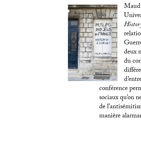
Maud S
Univer
History
relati
Guerre
deux m
du con
différ
d’entr
conférence perm
sociaux qu’on ne
de l’antisémitis
manière alarma