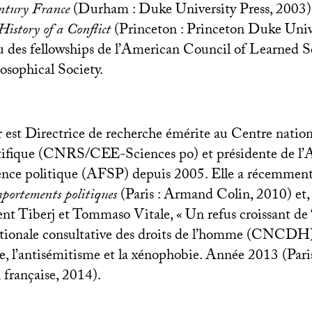
ntury France
(Durham : Duke University Press, 2003)
History of a Conflict
(Princeton : Princeton Duke Unive
̧u des fellowships de l’American Council of Learned So
osophical Society.
r
est Directrice de recherche émérite au Centre nation
ifique (
CNRS
/
CEE
-Sciences po) et présidente de l’
ence politique (
AFSP
) depuis 2005. Elle a récemment
mportements politiques
(Paris : Armand Colin, 2010) et
nt Tiberj et Tommaso Vitale, «
Un refus croissant de ‘
onale consultative des droits de l’homme (
CNCDH
e, l’antisémitisme et la xénophobie. Année 2013 (Pari
rançaise, 2014).