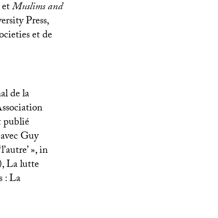
 et
Muslims and
rsity Press,
cieties et de
al de la
Association
 publié
, avec Guy
l’autre’
», in
), La lutte
s : La