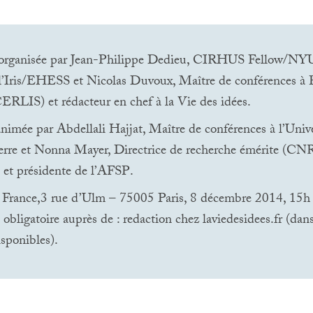
organisée par Jean-Philippe Dedieu,
CIRHUS
Fellow/
NY
’Iris/
EHESS
et Nicolas Duvoux, Maître de conférences à 
CERLIS
) et rédacteur en chef à la Vie des idées.
imée par Abdellali Hajjat, Maître de conférences à l’Unive
re et Nonna Mayer, Directrice de recherche émérite (
CN
et présidente de l’
AFSP
.
 France,3 rue d’Ulm – 75005 Paris, 8 décembre 2014, 15h
obligatoire auprès de : redaction
chez
laviedesidees.fr (dans
isponibles).