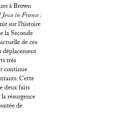
ques à Brown
Jews in France :
ir sur l’histoire
de la Seconde
 actuelle de ces
du déplacement
s très
 et continue
entants. Cette
e deux faits
 la résurgence
rontée de