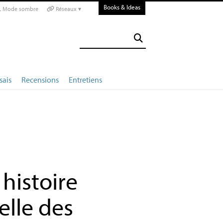
Books & Ideas
Mode sombre
Réseaux ▾
sais
Recensions
Entretiens
histoire
elle des