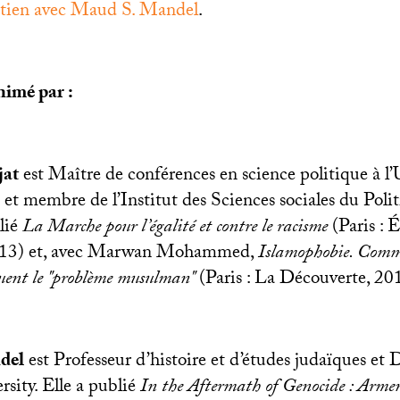
retien avec Maud S. Mandel
.
nimé par :
jat
est Maître de conférences en science politique à l’
et membre de l’Institut des Sciences sociales du Polit
ié
La Marche pour l’égalité et contre le racisme
(Paris : E
13) et, avec Marwan Mohammed,
Islamophobie. Commen
quent le "problème musulman"
(Paris : La Découverte, 20
del
est Professeur d’histoire et d’études judaïques e
ity. Elle a publié
In the Aftermath of Genocide : Arme