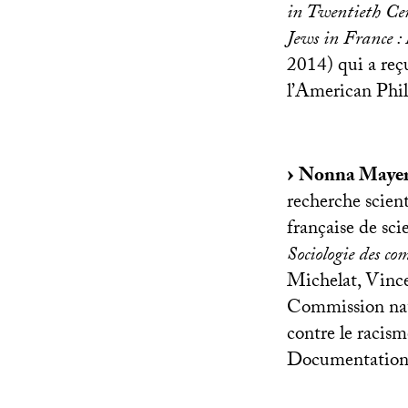
in Twentieth Ce
Jews in France : 
2014) qui a rec
l’American Phil
Nonna Maye
recherche scient
française de sci
Sociologie des co
Michelat, Vince
Commission nati
contre le racism
Documentation f