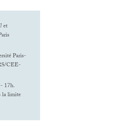
U
et
Paris
rsité Paris-
RS
/
CEE
-
 - 17h.
 la limite