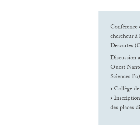
Conférence 
chercheur à l
Descartes (
Discussion an
Ouest Nanter
Sciences Po) 
Collège de
Inscription 
des places d