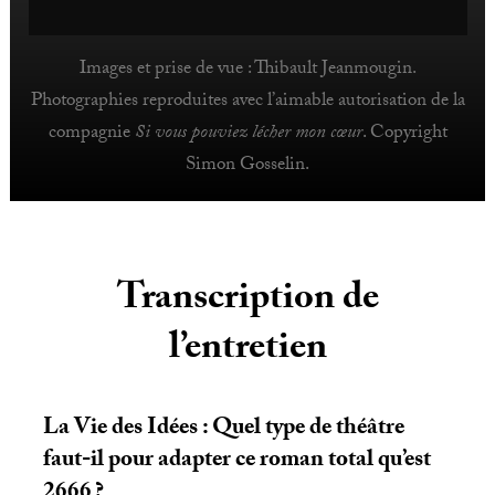
Images et prise de vue : Thibault Jeanmougin.
Photographies reproduites avec l’aimable autorisation de la
compagnie
Si vous pouviez lécher mon cœur
. Copyright
Simon Gosselin.
Transcription de
l’entretien
La Vie des Idées : Quel type de théâtre
faut-il pour adapter ce roman total qu’est
2666
?