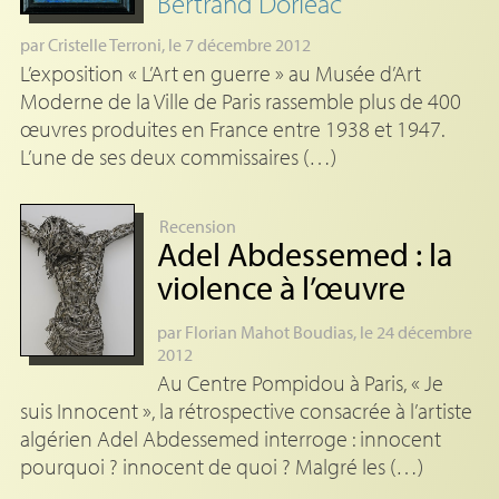
Bertrand Dorléac
par
Cristelle Terroni
, le 7 décembre 2012
L’exposition « L’Art en guerre » au Musée d’Art
Moderne de la Ville de Paris rassemble plus de 400
œuvres produites en France entre 1938 et 1947.
L’une de ses deux commissaires (…)
Recension
Adel Abdessemed : la
violence à l’œuvre
par
Florian Mahot Boudias
, le 24 décembre
2012
Au Centre Pompidou à Paris, « Je
suis Innocent », la rétrospective consacrée à l’artiste
algérien Adel Abdessemed interroge : innocent
pourquoi ? innocent de quoi ? Malgré les (…)