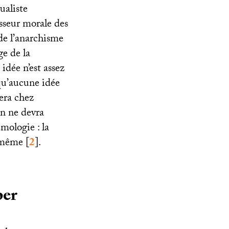
ualiste
isseur morale des
de l’anarchisme
ge de la
idée n’est assez
qu’aucune idée
vera chez
n ne devra
émologie : la
e-même
[
2
]
.
per