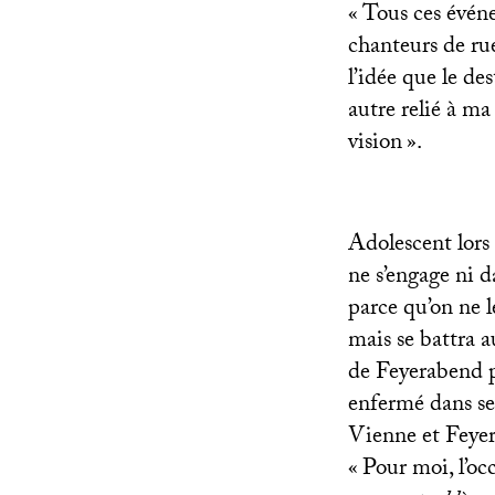
«
Tous ces événe
chanteurs de rue
l’idée que le d
autre relié à m
vision
».
Adolescent lors 
ne s’engage ni da
parce qu’on ne 
mais se battra a
de Feyerabend p
enfermé dans se
Vienne et Feyera
«
Pour moi, l’oc