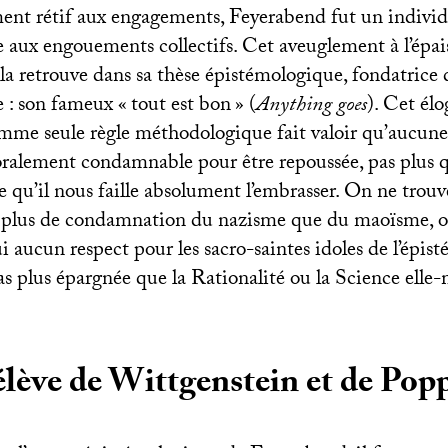
t rétif aux engagements, Feyerabend fut un individ
e aux engouements collectifs. Cet aveuglement à l’épa
la retrouve dans sa thèse épistémologique, fondatrice 
 : son fameux «
tout est bon
» (
Anything goes
). Cet élo
omme seule règle méthodologique fait valoir qu’aucune 
alement condamnable pour être repoussée, pas plus 
nte qu’il nous faille absolument l’embrasser. On ne trou
 plus de condamnation du nazisme que du maoïsme, o
i aucun respect pour les sacro-saintes idoles de l’épist
pas plus épargnée que la Rationalité ou la Science ell
élève de Wittgenstein et de Pop