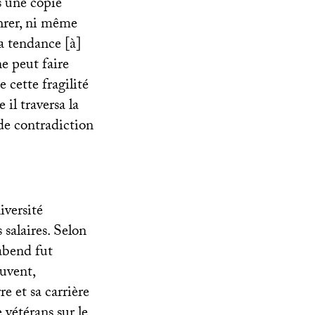
s une copie
ührer, ni même
a tendance [à]
e peut faire
 cette fragilité
 il traversa la
 de contradiction
iversité
s salaires. Selon
abend fut
ouvent,
e et sa carrière
 vétérans sur le