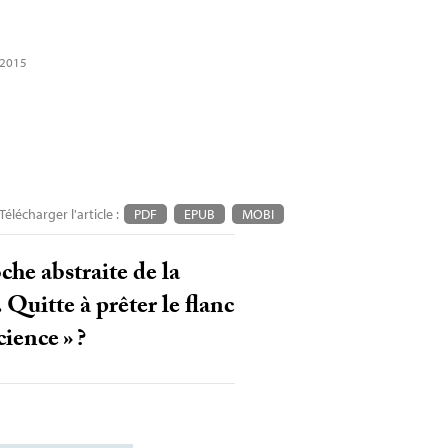
l 2015
Télécharger l'article :
PDF
EPUB
MOBI
che abstraite de la
Quitte à prêter le flanc
science
»
?