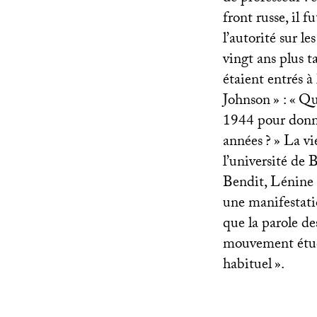
front russe, il f
l’autorité sur l
vingt ans plus ta
étaient entrés 
Johnson
» : «
Qui
1944 pour donne
années
?
» La vi
l’université de 
Bendit, Lénine 
une manifestat
que la parole de
mouvement étudia
habituel
».