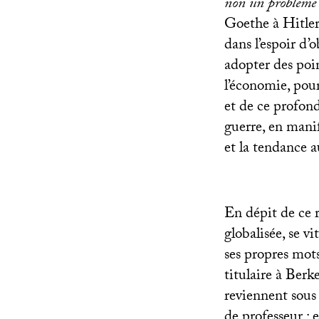
non un problème
Goethe à Hitler,
dans l’espoir d
adopter des poin
l’économie, pour
et de ce profond
guerre, en mani
et la tendance 
En dépit de ce r
globalisée, se vi
ses propres mots
titulaire à Berk
reviennent sous 
de professeur : 