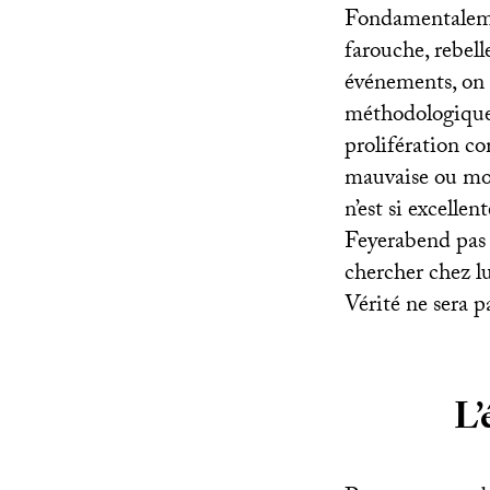
Fondamentalemen
farouche, rebell
événements, on 
méthodologique
prolifération c
mauvaise ou mor
n’est si excelle
Feyerabend pas
chercher chez lu
Vérité ne sera 
L’