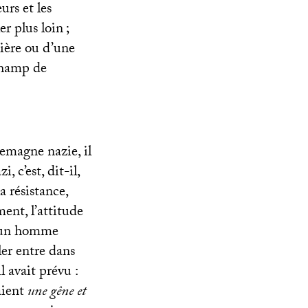
urs et les
er plus loin
;
nière ou d’une
champ de
lemagne nazie, il
, c’est, dit-il,
la résistance,
ent, l’attitude
 d’un homme
er entre dans
l avait prévu :
aient
une gêne et