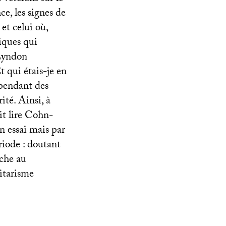
ce, les signes de
, et celui où,
iques qui
 Lyndon
t qui étais-je en
 pendant des
ité. Ainsi, à
ait lire Cohn-
n essai mais par
riode : doutant
oche au
ritarisme