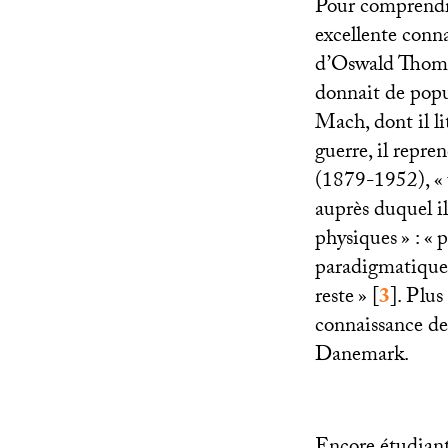
Pour comprendre
excellente conn
d’Oswald Thomas
donnait de popu
Mach, dont il l
guerre, il repr
(1879-1952), «
auprès duquel i
physiques
» : «
p
paradigmatiques
reste
»
[
3
]
. Plus
connaissance de
Danemark.