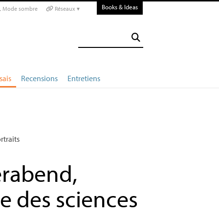
Books & Ideas
Mode sombre
Réseaux ▾
sais
Recensions
Entretiens
rtraits
erabend,
e des sciences