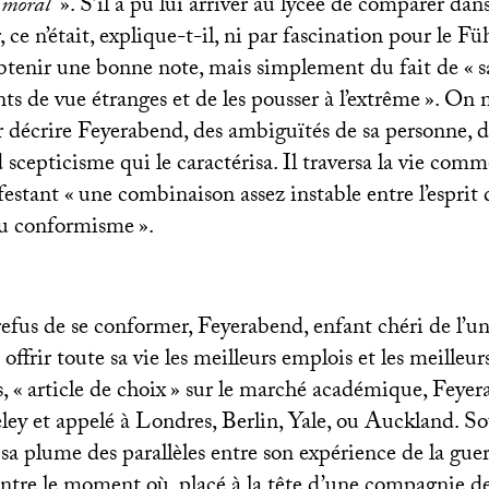
 moral
». S’il a pu lui arriver au lycée de comparer dan
 ce n’était, explique-t-il, ni par fascination pour le F
’obtenir une bonne note, mais simplement du fait de «
s
ts de vue étranges et de les pousser à l’extrême
». On n
 décrire Feyerabend, des ambiguïtés de sa personne, de
 scepticisme qui le caractérisa. Il traversa la vie comme
festant «
une combinaison assez instable entre l’esprit
au conformisme
».
efus de se conformer, Feyerabend, enfant chéri de l’un
t offrir toute sa vie les meilleurs emplois et les meilleur
, «
article de choix
» sur le marché académique, Feyer
eley et appelé à Londres, Berlin, Yale, ou Auckland. S
sa plume des parallèles entre son expérience de la guerr
entre le moment où, placé à la tête d’une compagnie de