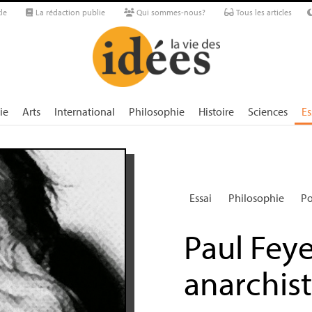
le
La rédaction publie
Qui sommes-nous?
Tous les articles
ie
Arts
International
Philosophie
Histoire
Sciences
Es
Essai
Philosophie
Po
Paul Fey
anarchist