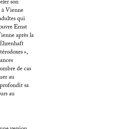
eler son
e à Vienne
adultes qui
ouvre Ernst
Vienne après la
 Ehrenhaft
étérodoxes
»,
sances
 nombre de cas
uer au
pprofondit sa
urs au