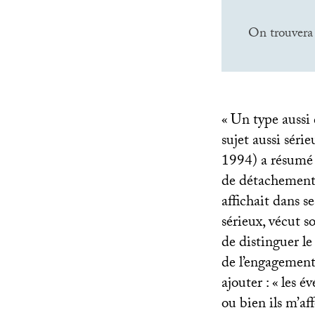
On trouvera 
«
Un type aussi 
sujet aussi séri
1994) a résumé 
de détachement e
affichait dans s
sérieux, vécut 
de distinguer le 
de l’engagement 
ajouter : «
les é
ou bien ils m’af