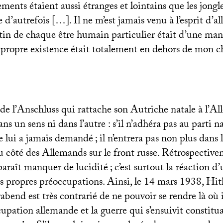
ments étaient aussi étranges et lointains que les jongle
 d’autrefois […]. Il ne m’est jamais venu à l’esprit d’all
estin de chaque être humain particulier était d’une ma
a propre existence était totalement en dehors de mon 
de l’Anschluss qui rattache son Autriche natale à l’Al
ns un sens ni dans l’autre : s’il n’adhéra pas au parti nazi
le lui a jamais demandé
; il n’entrera pas non plus dans 
u côté des Allemands sur le front russe. Rétrospectivem
araît manquer de lucidité
; c’est surtout la réaction
s propres préoccupations. Ainsi, le 14 mars 1938, Hitl
bend est très contrarié de ne pouvoir se rendre là où i
cupation allemande et la guerre qui s’ensuivit constitu