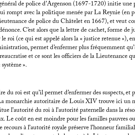
énéral de police d’Argenson (1697-1720) initie une 
qui rompt avec la politique menée par La Reynie (en p
ieutenance de police du Châtelet en 1667), et veut cor
 dénonce. C’est alors que la lettre de cachet, forme de j
le roi (ce qui est appelé alors la «
justice retenue
»), en
ministration, permet d’enfermer plus fréquemment qu
eaucratise et ce sont les officiers de la Lieutenance qu
«
système
».
dre du roi est qu’il permet d’enfermer des suspects, et
La monarchie autoritaire de Louis
XIV
trouve ici un 
tue l’autorité du roi à l’autorité paternelle dans la rés
ux. Le coût en est moindre pour les familles pauvres ou
le recours à l’autorité royale préserve l’honneur familia