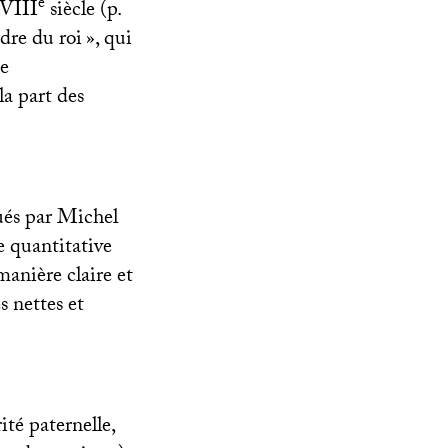
e
VIII
siècle (p.
rdre du roi
», qui
e
la part des
tués par Michel
e quantitative
manière claire et
s nettes et
ité paternelle,