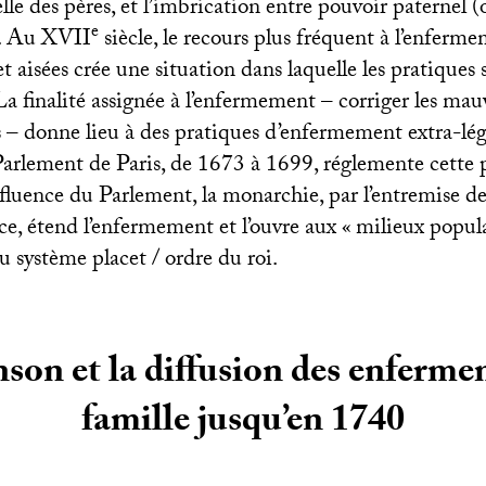
celle des pères, et l’imbrication entre pouvoir paternel
e
l. Au
XVII
siècle, le recours plus fréquent à l’enferm
et aisées crée une situation dans laquelle les pratiques 
a finalité assignée à l’enfermement – corriger les mauv
 – donne lieu à des pratiques d’enfermement extra-léga
 Parlement de Paris, de 1673 à 1699, réglemente cette 
nfluence du Parlement, la monarchie, par l’entremise d
ce, étend l’enfermement et l’ouvre aux «
milieux popula
u système placet / ordre du roi.
son et la diffusion des enferme
famille jusqu’en 1740