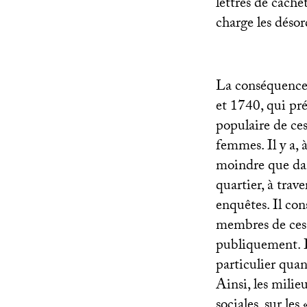
lettres de cache
charge les désor
La conséquence
et 1740, qui pré
populaire de ce
femmes. Il y a,
moindre que dan
quartier, à trav
enquêtes. Il con
membres de ces d
publiquement. D
particulier qua
Ainsi, les milie
sociales, sur les 