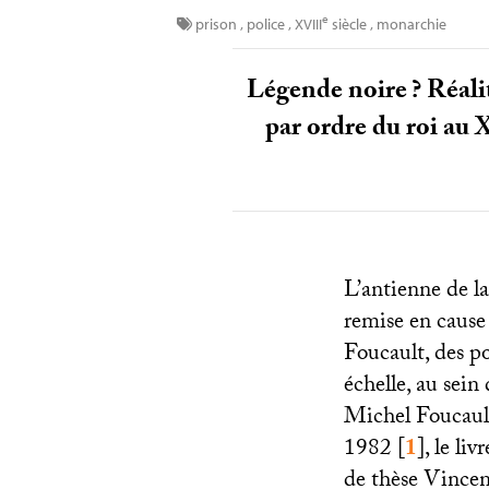
e
prison
,
police
,
XVIII
siècle
,
monarchie
Légende noire
? Réali
par ordre du roi au
X
L’antienne de la
remise en cause
Foucault, des po
échelle, au sein
Michel Foucault
1982
[
1
]
, le li
de thèse Vincent