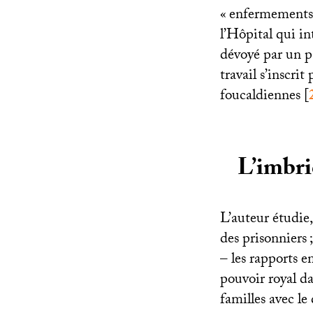
«
enfermements 
l’Hôpital qui i
dévoyé par un p
travail s’inscri
foucaldiennes
[
L’imbri
L’auteur étudie,
des prisonniers
– les rapports e
pouvoir royal d
familles avec le 