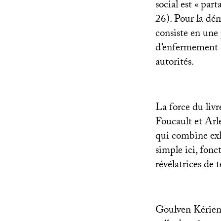
social est «
parta
26). Pour la dé
consiste en un
d’enfermement de
autorités.
La force du livr
Foucault et Arl
qui combine exha
simple ici, fonc
révélatrices de 
Goulven Kérien r