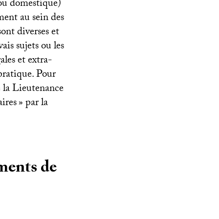
 (ou domestique)
ement au sein des
sont diverses et
ais sujets ou les
les et extra-
pratique. Pour
e la Lieutenance
ires
» par la
ments de