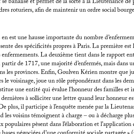
t se banalise et permet de la sorte à la Lieutenance de
dres roturiers, afin de maintenir un ordre social bourge
 en est une hausse importante du nombre d’enfermem
sente des spécificités propres à Paris. La première est
s enfermements. La deuxième tient dans le rapport e
 à partir de 1717, une majorité d’enfermés, mais dans 
s les provinces. Enfin, Goulven Kérien montre que ju
ers le voisinage, joue un rôle prépondérant dans les dem
stitue une entité qui évalue l’honneur des familles et in
ernières à solliciter une lettre quand leur honneur es
e plus, il participe à l’enquête menée par la Lieutena
nd les voisins témoignent à charge – ou à décharge plu
ux populaires pèsent dans l’élaboration et l’applicatio
«
bases négociées d’une conformité sociale partagée
» (