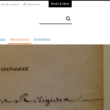
Books & Ideas
Mode sombre
Réseaux ▾
sais
Recensions
Entretiens