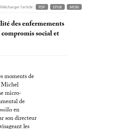
Télécharger l'article :
PDF
EPUB
MOBI
alité des enfermements
du compromis social et
des moments de
r Michel
une micro-
damental de
milles
en
ar son directeur
visageant les