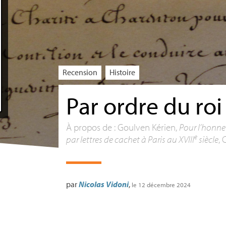
Recension
Histoire
Par ordre du roi
À propos de : Goulven Kérien,
Pour l’honne
e
par lettres de cachet à Paris au
XVIII
siècle
,
par
Nicolas Vidoni
,
le 12 décembre 2024