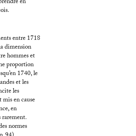
 prendre en
ois.
ents entre 1718
 la dimension
ntre hommes et
une proportion
squ’en 1740, le
andes et les
cite les
t mis en cause
nce, en
s rarement.
n des normes
p. 94).