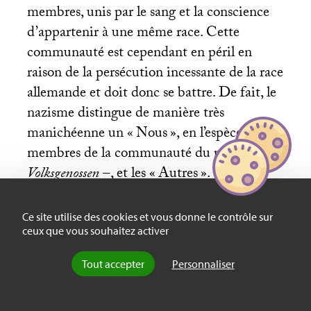
membres, unis par le sang et la conscience
d’appartenir à une même race. Cette
communauté est cependant en péril en
raison de la persécution incessante de la race
allemande et doit donc se battre. De fait, le
nazisme distingue de manière très
manichéenne un «
Nous
», en l’espèce les
membres de la communauté du peuple – les
Volksgenossen
–, et les «
Autres
». Ces
«
Autres
» sont d’autant plus
problématiques qu’ils menacent la race
Ce site utilise des cookies et vous donne le contrôle sur
germanique, et dans ce cas, aucune
ceux que vous souhaitez activer
tolérance ne s’applique à leur égard. Les
Tout accepter
Personnaliser
Français précisément sont, dans la
projection nazie, un peuple corrompu par