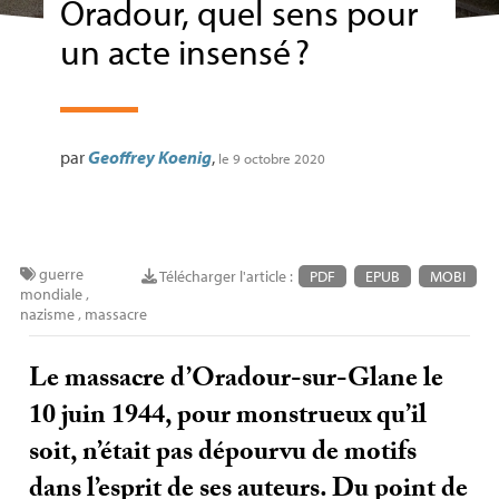
Oradour, quel sens pour
un acte insensé
?
par
Geoffrey Koenig
,
le 9 octobre 2020
guerre
Télécharger l'article :
PDF
EPUB
MOBI
mondiale
,
nazisme
,
massacre
Le massacre d’Oradour-sur-Glane le
10 juin 1944, pour monstrueux qu’il
soit, n’était pas dépourvu de motifs
dans l’esprit de ses auteurs. Du point de