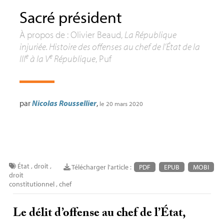
Sacré président
À propos de : Olivier Beaud,
La République
injuriée. Histoire des offenses au chef de l’État de la
e
e
III
à la V
République
, Puf
par
Nicolas Roussellier
,
le 20 mars 2020
État
,
droit
,
Télécharger l'article :
PDF
EPUB
MOBI
droit
constitutionnel
,
chef
Le délit d’offense au chef de l’État,