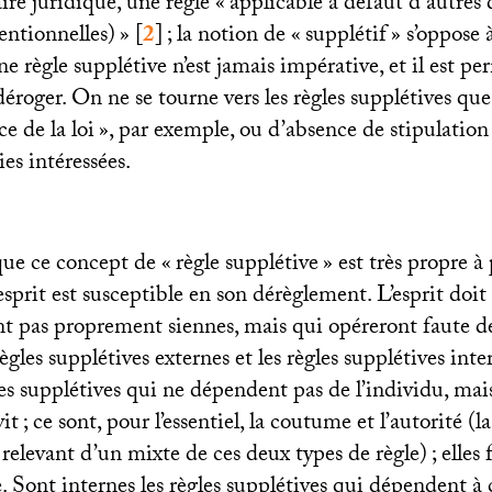
ire juridique, une règle «
applicable à défaut d’autres 
entionnelles)
»
[
2
]
; la notion de «
supplétif
» s’oppose à
une règle supplétive n’est jamais impérative, et il est pe
déroger. On ne se tourne vers les règles supplétives qu
ce de la loi
», par exemple, ou d’absence de stipulation
ies intéressées.
que ce concept de «
règle supplétive
» est très propre à
esprit est susceptible en son dérèglement. L’esprit doit 
ont pas proprement siennes, mais qui opéreront faute 
règles supplétives externes et les règles supplétives inte
les supplétives qui ne dépendent pas de l’individu, mais
vit
; ce sont, pour l’essentiel, la coutume et l’autorité (la
 relevant d’un mixte de ces deux types de règle)
; elles
. Sont internes les règles supplétives qui dépendent à 