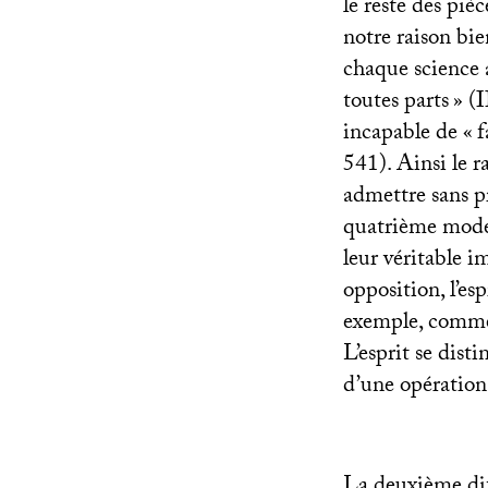
le reste des piè
notre raison bie
chaque science 
toutes parts
» (
I
incapable de «
f
541). Ainsi le 
admettre sans p
quatrième mode 
leur véritable i
opposition, l’es
exemple, comme
L’esprit se dis
d’une opération
La deuxième diff