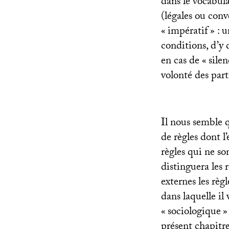
dans le vocabula
(légales ou conv
«
impératif
» : 
conditions, d’y 
en cas de «
silen
volonté des part
Il nous semble 
de règles dont l’
règles qui ne s
distinguera les 
externes les règ
dans laquelle il 
«
sociologique
»
présent chapitre