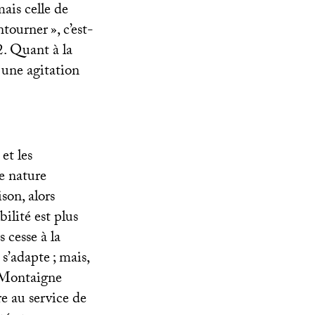
mais celle de
ntourner
», c’est-
2. Quant à la
t une agitation
et les
de nature
ison, alors
ilité est plus
s cesse à la
e s’adapte
; mais,
ez Montaigne
re au service de