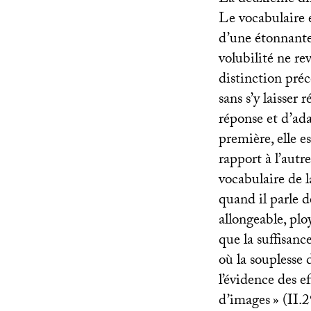
Le vocabulaire 
d’une étonnante c
volubilité ne r
distinction pré
sans s’y laisser 
réponse et d’ada
première, elle e
rapport à l’autr
vocabulaire de 
quand il parle de
allongeable, plo
que la suffisanc
où la souplesse 
l’évidence des ef
d’images
» (
II
.