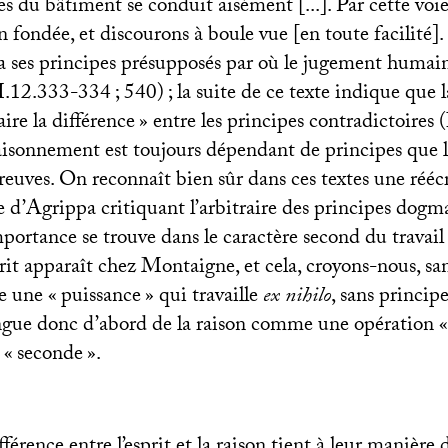
ces du bâtiment se conduit aisément [...]. Par cette vo
n fondée, et discourons à boule vue [en toute facilité]. [
a ses principes présupposés par où le jugement humain
I
.12.333-334
; 540)
; la suite de ce texte indique que l
aire la différence
» entre les principes contradictoires (
raisonnement est toujours dépendant de principes que l
reuves. On reconnaît bien sûr dans ces textes une rééc
d’Agrippa critiquant l’arbitraire des principes dogm
mportance se trouve dans le caractère second du travail 
prit apparaît chez Montaigne, et cela, croyons-nous, sa
 une «
puissance
» qui travaille
ex nihilo
, sans principe
tingue donc d’abord de la raison comme une opération «
 «
seconde
».
érence entre l’esprit et la raison tient à leur manière 