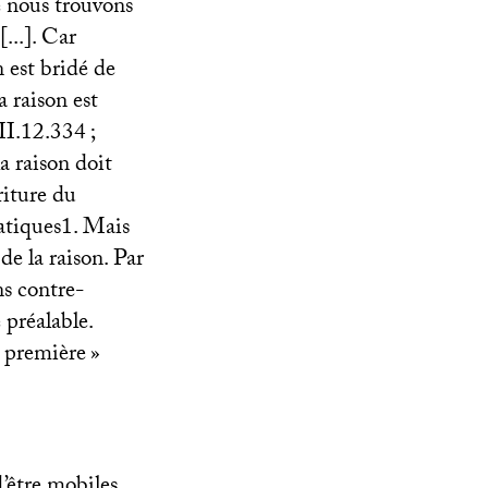
ie nous trouvons
...]. Car
 est bridé de
a raison est
II
.12.334
;
a raison doit
riture du
atiques1. Mais
de la raison. Par
ns contre-
 préalable.
première
»
d’être mobiles.