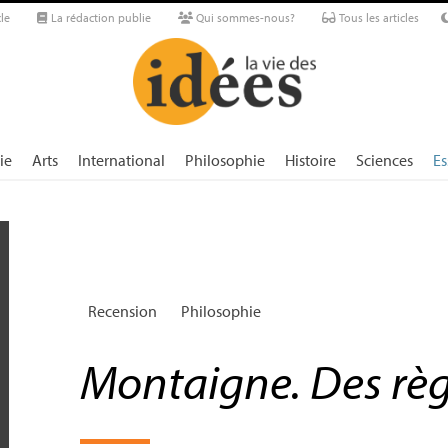
le
La rédaction publie
Qui sommes-nous?
Tous les articles
ie
Arts
International
Philosophie
Histoire
Sciences
Es
Recension
Philosophie
Montaigne. Des règl