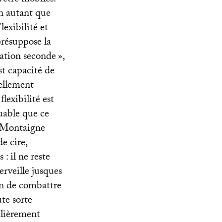
n autant que
lexibilité et
présuppose la
ation seconde
»,
est capacité de
iellement
lexibilité est
quable que ce
e Montaigne
e cire,
: il ne reste
erveille jusques
ein de combattre
ute sorte
ulièrement