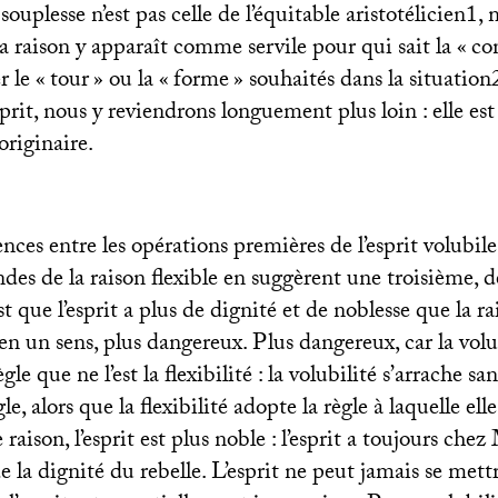
ouplesse n’est pas celle de l’équitable aristotélicien1, 
 la raison y apparaît comme servile pour qui sait la «
co
r le «
tour
» ou la «
forme
» souhaités dans la situation
esprit, nous y reviendrons longuement plus loin : elle es
originaire.
nces entre les opérations premières de l’esprit volubile 
des de la raison flexible en suggèrent une troisième, 
st que l’esprit a plus de dignité et de noblesse que la ra
en un sens, plus dangereux. Plus dangereux, car la volub
le que ne l’est la flexibilité : la volubilité s’arrache san
gle, alors que la flexibilité adopte la règle à laquelle ell
raison, l’esprit est plus noble : l’esprit a toujours ch
 la dignité du rebelle. L’esprit ne peut jamais se mett