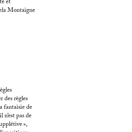
té et
 cela Montaigne
ègles
r des règles
a fantaisie de
l n’est pas de
upplétive
»,