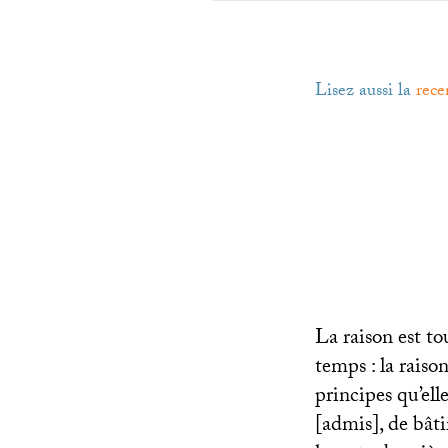
Lisez aussi la
rece
La raison est t
temps : la raiso
principes qu’ell
[admis], de bâti