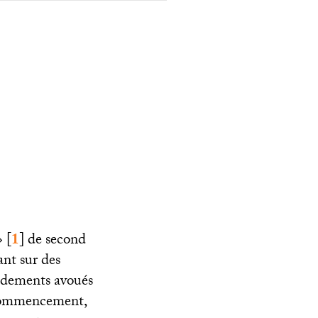
»
[
1
]
de second
ant sur des
fondements avoués
e commencement,