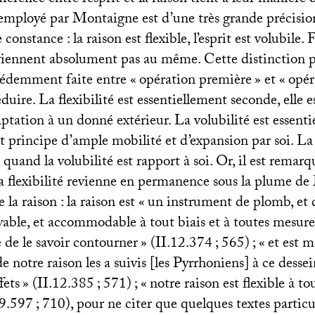
employé par Montaigne est d’une très grande précisio
onstance : la raison est flexible, l’esprit est volubile. F
eviennent absolument pas au même. Cette distinction 
cédemment faite entre «
opération première
» et «
opér
réduire. La flexibilité est essentiellement seconde, elle 
ptation à un donné extérieur. La volubilité est essent
st principe d’ample mobilité et d’expansion par soi. La f
e quand la volubilité est rapport à soi. Or, il est remar
la flexibilité revienne en permanence sous la plume d
 la raison : la raison est «
un instrument de plomb, et d
yable, et accommodable à tout biais et à toutes mesures 
e de le savoir contourner
» (
II
.12.374
; 565)
; «
et est m
de notre raison les a suivis [les Pyrrhoniens] à ce dess
fets
» (
II
.12.385
; 571)
; «
notre raison est flexible à to
29.597
; 710), pour ne citer que quelques textes partic