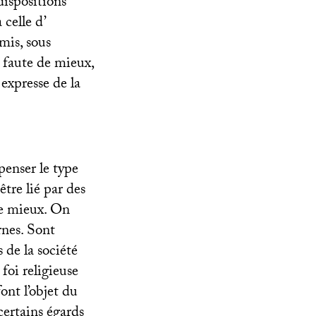
dispositions
 celle d’
rmis, sous
e faute de mieux,
 expresse de la
 penser le type
être lié par des
de mieux. On
rnes. Sont
 de la société
 foi religieuse
 font l’objet du
certains égards