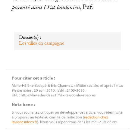
parenté dans l’Est londonien
, Puf.
Dossier(s) :
Les villes en campagne
Pour citer cet article :
Marie-Hélène Bacqué & Éric Charmes, « Mixité sociale, et après
? »,
La
Vie des idées
, 20 avril 2016. ISSN : 2105-3030.
URL : https://laviedesidees.fr/Mixite-sociale-et-apres
Nota bene :
Si vous souhaitez critiquer ou développer cet article, vous êtes invité
à proposer un texte au comité de rédaction (
redaction
chez
laviedesidees.fr
). Nous vous répondrons dans les meilleurs délais.