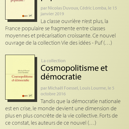
par
Nicolas Duvoux
,
Cédric Lomba
, le 15
janvier 2019
La classe ouvrière n’est plus, la
France populaire se fragmente entre classes
moyennes et précarisation croissante. Ce nouvel
ouvrage de la collection Vie des idées - Puf (…)
La collection
Cosmopolitisme et
démocratie
par
Michaël Foessel
,
Louis Lourme
, le 5
octobre 2016
Tandis que la démocratie nationale
est en crise, le monde devient une dimension de
plus en plus concrète de la vie collective. Forts de
ce constat, les auteurs de ce nouvel (…)