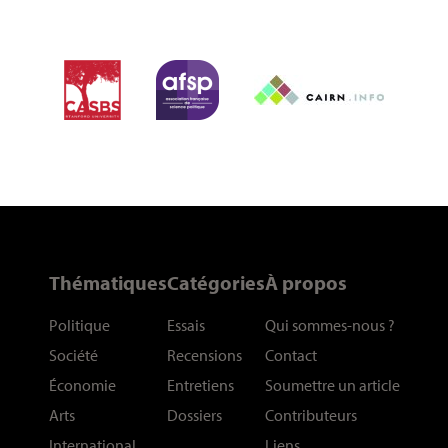
Thématiques
Catégories
À propos
Politique
Essais
Qui sommes-nous
?
Société
Recensions
Contact
Économie
Entretiens
Soumettre un article
Arts
Dossiers
Contributeurs
International
Liens