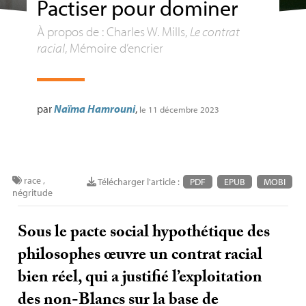
Pactiser pour dominer
À propos de : Charles W. Mills,
Le contrat
racial
, Mémoire d’encrier
par
Naïma Hamrouni
,
le 11 décembre 2023
race
,
Télécharger l'article :
PDF
EPUB
MOBI
négritude
Sous le pacte social hypothétique des
philosophes œuvre un contrat racial
bien réel, qui a justifié l’exploitation
des non-Blancs sur la base de