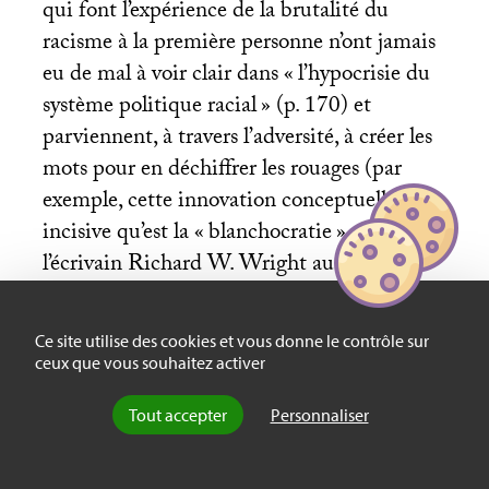
qui font l’expérience de la brutalité du
racisme à la première personne n’ont jamais
eu de mal à voir clair dans «
l’hypocrisie du
système politique racial
» (p. 170) et
parviennent, à travers l’adversité, à créer les
mots pour en déchiffrer les rouages (par
exemple, cette innovation conceptuelle
incisive qu’est la «
blanchocratie
» par
l’écrivain Richard W. Wright au début du
e
XX
siècle, citée p. 195). En effet, l’envers de
l’épistémologie de l’ignorance destinée aux
Ce site utilise des cookies et vous donne le contrôle sur
dominants est le privilège épistémique dont
ceux que vous souhaitez activer
jouissent les subalternes (p. 169 et
Tout accepter
Personnaliser
suivantes), qui ont développé une
connaissance intime et privilégiée à la fois
du fonctionnement du monde blanc, tirée