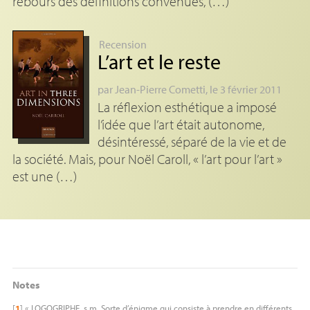
rebours des définitions convenues, (…)
Recension
L’art et le reste
par
Jean-Pierre Cometti
, le 3 février 2011
La réflexion esthétique a imposé
l’idée que l’art était autonome,
désintéressé, séparé de la vie et de
la société. Mais, pour Noël Caroll, « l’art pour l’art »
est une (…)
Notes
[
1
]
«
LOGOGRIPHE
. s.m. Sorte d’énigme qui consiste à prendre en différents