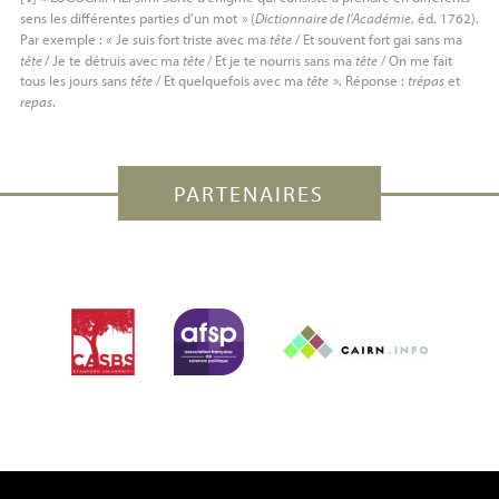
sens les différentes parties d’un mot
» (
Dictionnaire de l’Académie
, éd. 1762).
Par exemple : «
Je suis fort triste avec ma
tête
/ Et souvent fort gai sans ma
tête
/ Je te détruis avec ma
tête
/ Et je te nourris sans ma
tête
/ On me fait
tous les jours sans
tête
/ Et quelquefois avec ma
tête
». Réponse :
trépas
et
repas
.
PARTENAIRES