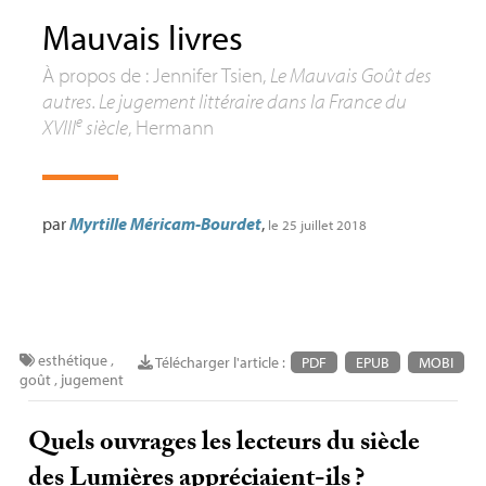
Mauvais livres
À propos de : Jennifer Tsien,
Le Mauvais Goût des
autres. Le jugement littéraire dans la France du
e
XVIII
siècle
, Hermann
par
Myrtille Méricam-Bourdet
,
le 25 juillet 2018
esthétique
,
Télécharger l'article :
PDF
EPUB
MOBI
goût
,
jugement
Quels ouvrages les lecteurs du siècle
des Lumières appréciaient-ils
?