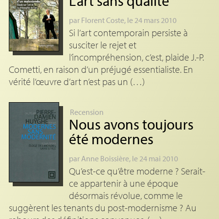
L’art sans qualité
par
Florent Coste
, le 24 mars 2010
Si l’art contemporain persiste à
susciter le rejet et
l’incompréhension, c’est, plaide J.-P.
Cometti, en raison d’un préjugé essentialiste. En
vérité l’œuvre d’art n’est pas un (…)
Recension
Nous avons toujours
été modernes
par
Anne Boissière
, le 24 mai 2010
Qu’est-ce qu’être moderne ? Serait-
ce appartenir à une époque
désormais révolue, comme le
suggèrent les tenants du post-modernisme ? Au