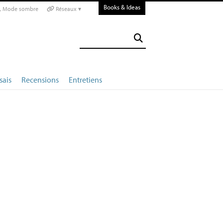
Books & Ideas
Mode sombre
Réseaux ▾
sais
Recensions
Entretiens