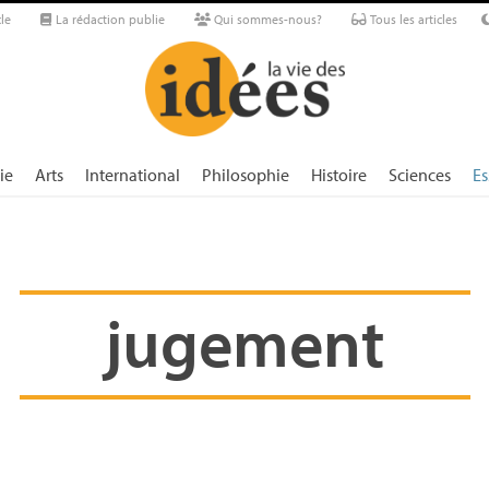
le
La rédaction publie
Qui sommes-nous?
Tous les articles
ie
Arts
International
Philosophie
Histoire
Sciences
Es
jugement