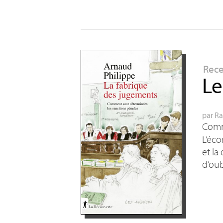
Rec
Le
par
Ra
Comme
L’éco
et la
d’oub