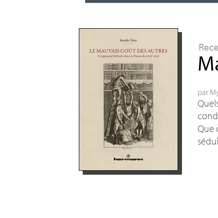
Rec
Ma
par
My
Quels
conda
Que d
sédui