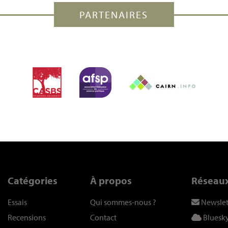
PARTENAIRES
Catégories
À propos
Réseau
Essais
Qui sommes-nous
?
Newslet
Recensions
Contact
Bluesk