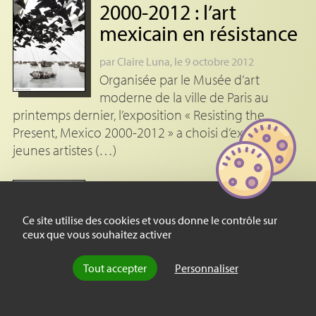
2000-2012 : l’art
mexicain en résistance
par
Claire Luna
, le 9 octobre 2012
Organisée par le Musée d’art
moderne de la ville de Paris au
printemps dernier, l’exposition « Resisting the
Present, Mexico 2000-2012 » a choisi d’exposer de
jeunes artistes (…)
Essai
Le Beau : arme
Ce site utilise des cookies et vous donne le contrôle sur
politique
ceux que vous souhaitez activer
L’art contemporain de 1960 à
Tout accepter
Personnaliser
2010
par
Vanina Géré
, le 2 octobre 2012