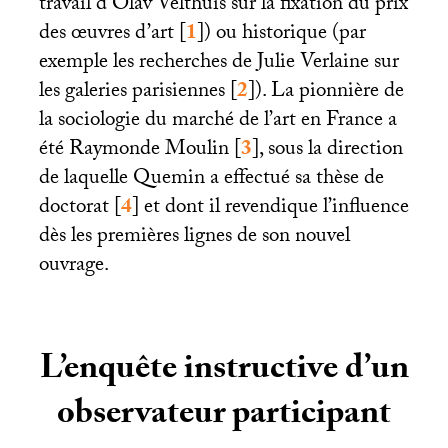
travail d’Olav Velthuis sur la fixation du prix
des œuvres d’art
[
1
]
) ou historique (par
exemple les recherches de Julie Verlaine sur
les galeries parisiennes
[
2
]
). La pionnière de
la sociologie du marché de l’art en France a
été Raymonde Moulin
[
3
]
, sous la direction
de laquelle Quemin a effectué sa thèse de
doctorat
[
4
]
et dont il revendique l’influence
dès les premières lignes de son nouvel
ouvrage.
L’enquête instructive d’un
observateur participant