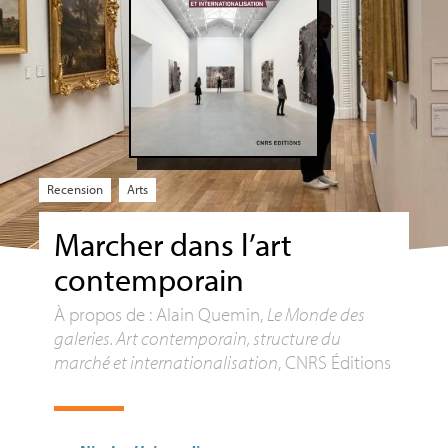
Recension
Arts
Marcher dans l’art
contemporain
À propos de : Alain Quemin,
Le Monde des
galeries. Art contemporain, structure du
marché et internationalisation
,
CNRS
Éditions