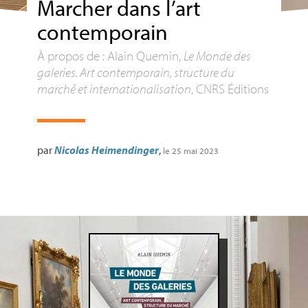
Marcher dans l’art
contemporain
À propos de : Alain Quemin,
Le Monde des
galeries. Art contemporain, structure du
marché et internationalisation
,
CNRS
Éditions
par
Nicolas Heimendinger
,
le 25 mai 2023