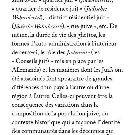
ainsi avoir «
quartier juif
» (
Judenviertel
),
«
quartier de résidence juif
» (
Jüdisches
Wohnviertel
), «
district résidentiel juif
»
(
Jüdische Wohnbezirk
), «
rue juive
», etc. De
même, la durée de vie des ghettos, les
formes d’auto-administration à l’intérieur
de ceux-ci, le rôle des
Judenräte
(les
«
Conseils juifs
» mis en place par les
Allemands) et les manières dont les Juifs ont
été assassinés font apparaître de grandes
différences d’un pays à l’autre ou d’une
région à l’autre. Celles-ci peuvent être la
conséquence des variations dans la
composition de la population juive, du
contexte historique qui a façonné l’identité
des communautés dans les décennies qui