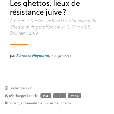
Les ghettos, lieux de
résistance juive
?
À propos :
The Yad Vashem Encyclopedia of the
Ghettos during the Holocaust
, G. Miron & S.
Shulhani, 2009
par
Florence Heymann
,
le 29 juin 2011
English version
|
Télécharger l'article :
PDF
EPUB
MOBI
Shoah
,
antisémitisme
,
judaïsme
,
ghetto