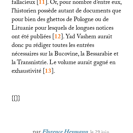
fallacieux
[
11
]
. Or, pour nombre d’entre eux,
l’historien possède autant de documents que
pour bien des ghettos de Pologne ou de
Lituanie pour lesquels de longues notices
ont été publiées
[
12
]
. Yad Vashem aurait
donc pu rédiger toutes les entrées
nécessaires sur la Bucovine, la Bessarabie et
la Transnistrie. Le volume aurait gagné en
exhaustivité
[
13
]
.
{{}}
par
Florence Heymann
, le 29 juin