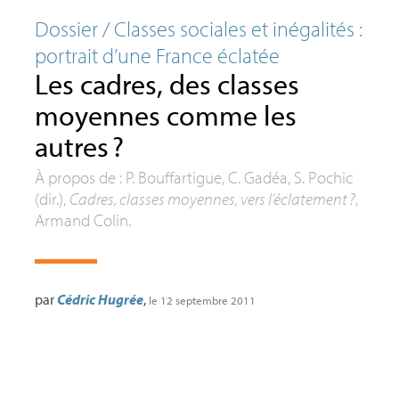
Dossier / Classes sociales et inégalités :
portrait d’une France éclatée
Les cadres, des classes
moyennes comme les
autres
?
À propos de : P. Bouffartigue, C. Gadéa, S. Pochic
(dir.),
Cadres, classes moyennes, vers l’éclatement
?
,
Armand Colin.
par
Cédric Hugrée
,
le 12 septembre 2011