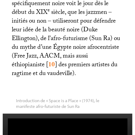
spécifiquement noire voit le jour dès le
e
début du
XIX
siècle, que les jazzmen –
initiés ou non – utiliseront pour défendre
leur idée de la beauté noire (Duke
Ellington), de l’afro-futurisme (Sun Ra) ou
du mythe d’une Égypte noire afrocentriste
(Free Jazz,
AACM
, mais aussi
éthiopianiste
[
10
]
des premiers artistes du
ragtime et du vaudeville).
Introduction de «
Space is a Place
» (1974), le
manifeste afro-futuriste de Sun Ra