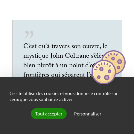
C’est qu’à travers son œuvre, le
mystique John Coltrane s’élève
bien plutôt à un point d’où les
frontières qui séparent l’art, la
spiritualité et la vie s’abolissent
d’elles-mêmes. Il met en œuvre
Ce site utilise des cookies et vous donne le contrôle sur
ceux que vous souhaitez activer
un grand jeu, en somme, à
travers lequel la vérité du désir,
Tout accepter
Personnaliser
la liberté du geste, et la
présence du monde se