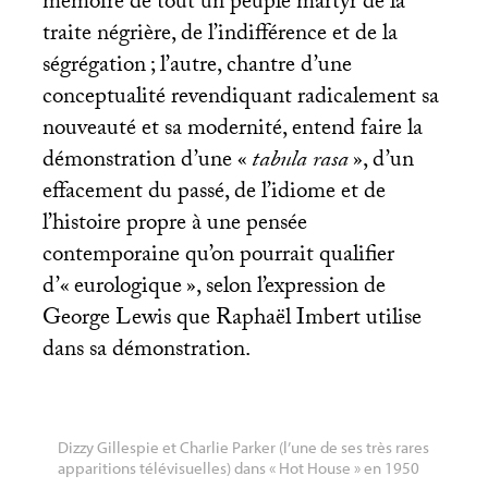
mémoire de tout un peuple martyr de la
traite négrière, de l’indifférence et de la
ségrégation
; l’autre, chantre d’une
conceptualité revendiquant radicalement sa
nouveauté et sa modernité, entend faire la
démonstration d’une «
tabula rasa
», d’un
effacement du passé, de l’idiome et de
l’histoire propre à une pensée
contemporaine qu’on pourrait qualifier
d’«
eurologique
», selon l’expression de
George Lewis que Raphaël Imbert utilise
dans sa démonstration.
Dizzy Gillespie et Charlie Parker (l’une de ses très rares
apparitions télévisuelles) dans «
Hot House
» en 1950