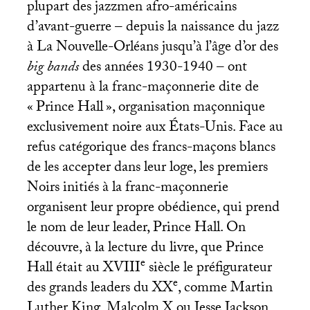
plupart des jazzmen afro-américains
d’avant-guerre – depuis la naissance du jazz
à La Nouvelle-Orléans jusqu’à l’âge d’or des
big bands
des années 1930-1940 – ont
appartenu à la franc-maçonnerie dite de
«
Prince Hall
», organisation maçonnique
exclusivement noire aux États-Unis. Face au
refus catégorique des francs-maçons blancs
de les accepter dans leur loge, les premiers
Noirs initiés à la franc-maçonnerie
organisent leur propre obédience, qui prend
le nom de leur leader, Prince Hall. On
découvre, à la lecture du livre, que Prince
e
Hall était au
XVIII
siècle le préfigurateur
e
des grands leaders du
XX
, comme Martin
Luther King, Malcolm X ou Jesse Jackson.