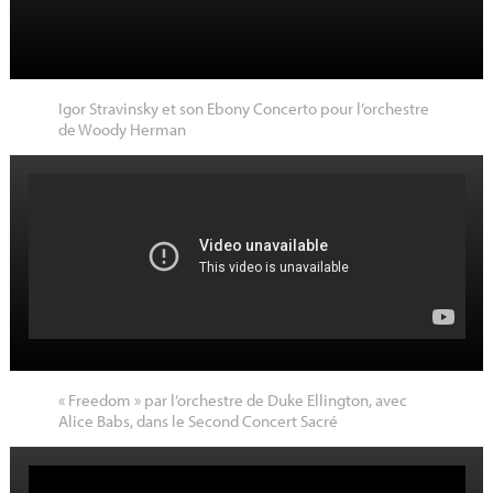
Igor Stravinsky et son Ebony Concerto pour l’orchestre
de Woody Herman
«
Freedom
» par l’orchestre de Duke Ellington, avec
Alice Babs, dans le Second Concert Sacré