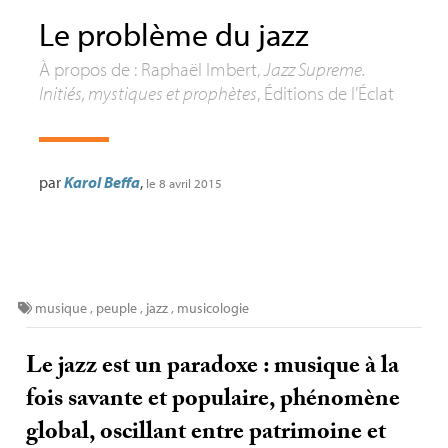
Le problème du jazz
À propos de : Raphaël Imbert,
Jazz Supreme.
Initiés, mystiques et prophètes
, Éditions de l’Éclat
par
Karol Beffa
,
le 8 avril 2015
musique
,
peuple
,
jazz
,
musicologie
Le jazz est un paradoxe : musique à la
fois savante et populaire, phénomène
global, oscillant entre patrimoine et