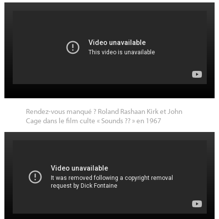
Rendez-vous manqué
? Roland Rashaan Kirk et John
Cage dans le film culte «
Sounds
??
» en 1967