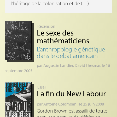
l’héritage de la colonisation et de (…)
Recension
Le sexe des
mathématiciens
L’anthropologie génétique
dans le débat américain
par
Augustin Landier
,
David Thesmar
, le 16
septembre 2005
Essai
La fin du New Labour
par
Antoine Colombani
, le 25 juin 2008
Gordon Brown est assailli de toute