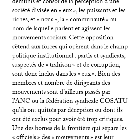
démunis et consolide la perception d’une
société divisée en «
eux
», les puissants et les
riches, et «
nous
», la «
communauté
» au
nom de laquelle parlent et agissent les
mouvements sociaux. Cette opposition
s’étend aux forces qui opèrent dans le champ
politique institutionnel : partis et syndicats,
suspectés de «
trahison
» et de corruption,
sont donc inclus dans les «
eux
». Bien des
membres et nombre de dirigeants des
mouvements sont d’ailleurs passés par
l’
ANC
ou la fédération syndicale
COSATU
qu’ils ont quittés par déception ou dont ils
ont été exclus pour avoir été trop critiques.
Une des bornes de la frontière qui sépare les
«
officiels
» des «
mouvements
» est leur