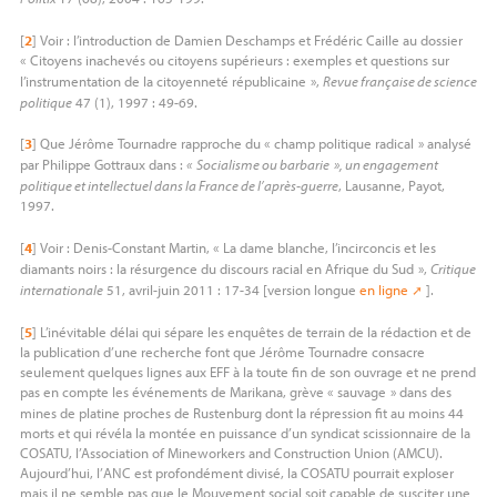
[
2
]
Voir : l’introduction de Damien Deschamps et Frédéric Caille au dossier
«
Citoyens inachevés ou citoyens supérieurs : exemples et questions sur
l’instrumentation de la citoyenneté républicaine
»,
Revue française de science
politique
47 (1), 1997 : 49-69.
[
3
]
Que Jérôme Tournadre rapproche du «
champ politique radical
» analysé
par Philippe Gottraux dans :
«
Socialisme ou barbarie
», un engagement
politique et intellectuel dans la France de l’après-guerre
, Lausanne, Payot,
1997.
[
4
]
Voir : Denis-Constant Martin, «
La dame blanche, l’incirconcis et les
diamants noirs : la résurgence du discours racial en Afrique du Sud
»,
Critique
internationale
51, avril-juin 2011 : 17-34 [version longue
en ligne
].
[
5
]
L’inévitable délai qui sépare les enquêtes de terrain de la rédaction et de
la publication d’une recherche font que Jérôme Tournadre consacre
seulement quelques lignes aux
EFF
à la toute fin de son ouvrage et ne prend
pas en compte les événements de Marikana, grève «
sauvage
» dans des
mines de platine proches de Rustenburg dont la répression fit au moins 44
morts et qui révéla la montée en puissance d’un syndicat scissionnaire de la
COSATU
, l’Association of Mineworkers and Construction Union (
AMCU
).
Aujourd’hui, l’
ANC
est profondément divisé, la
COSATU
pourrait exploser
mais il ne semble pas que le Mouvement social soit capable de susciter une