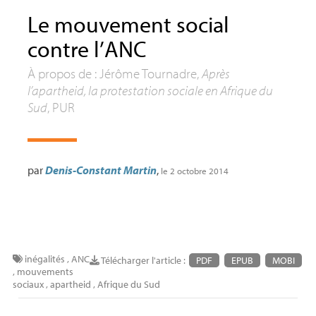
Le mouvement social
contre l’
ANC
À propos de : Jérôme Tournadre,
Après
l’apartheid, la protestation sociale en Afrique du
Sud
,
PUR
par
Denis-Constant Martin
,
le 2 octobre 2014
inégalités
,
ANC
Télécharger l'article :
PDF
EPUB
MOBI
,
mouvements
sociaux
,
apartheid
,
Afrique du Sud