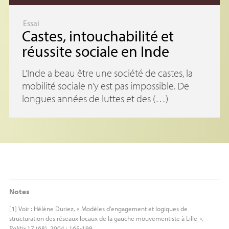
Essai
Castes, intouchabilité et
réussite sociale en Inde
L’Inde a beau être une société de castes, la
mobilité sociale n’y est pas impossible. De
longues années de luttes et des (…)
Notes
[
1
]
Voir : Hélène Duriez, «
Modèles d’engagement et logiques de
structuration des réseaux locaux de la gauche mouvementiste à Lille
»,
Politix
17 (68), 2004 : 165-199.