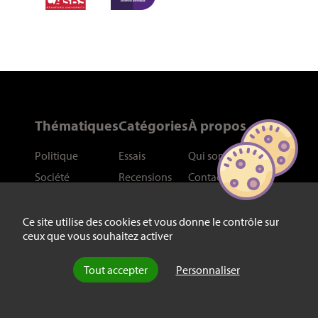
Thématiques
Catégories
À propos
Politique
Essais
Qui sommes-nous
?
Société
Recensions
Contact
Économie
Entretiens
Soumettre un article
Arts
Dossiers
Contributeurs
Ce site utilise des cookies et vous donne le contrôle sur
ceux que vous souhaitez activer
International
Liens
Philosophie
Plan du site
Tout accepter
Personnaliser
Histoire
Sciences