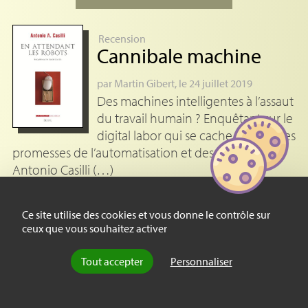
Recension
Cannibale machine
par
Martin Gibert
, le 24 juillet 2019
Des machines intelligentes à l’assaut
du travail humain ? Enquêtant sur le
digital labor qui se cache derrière les
promesses de l’automatisation et des robots,
Antonio Casilli (…)
Ce site utilise des cookies et vous donne le contrôle sur
ceux que vous souhaitez activer
Tout accepter
Personnaliser