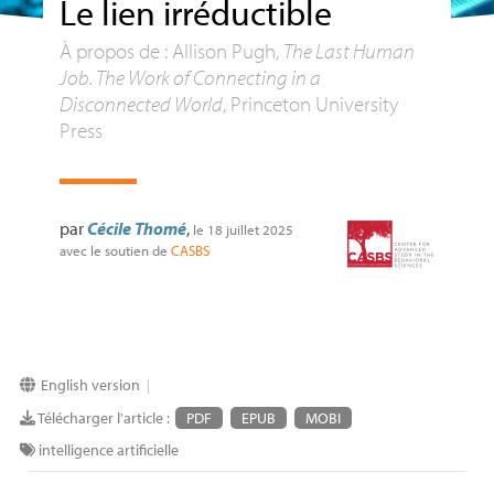
Le lien irréductible
À propos de : Allison Pugh,
The Last Human
Job. The Work of Connecting in a
Disconnected World
, Princeton University
Press
par
Cécile Thomé
,
le 18 juillet 2025
avec le soutien de
CASBS
English version
|
Télécharger l'article :
PDF
EPUB
MOBI
intelligence artificielle