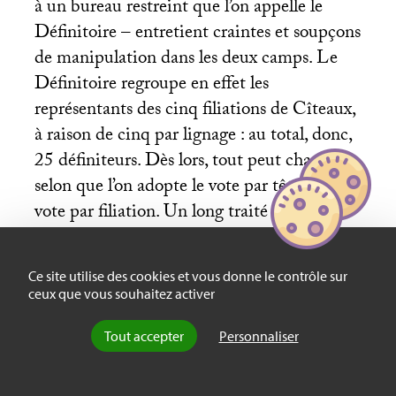
à un bureau restreint que l’on appelle le
Définitoire – entretient craintes et soupçons
de manipulation dans les deux camps. Le
Définitoire regroupe en effet les
représentants des cinq filiations de Cîteaux,
à raison de cinq par lignage : au total, donc,
25 définiteurs. Dès lors, tout peut changer
selon que l’on adopte le vote par tête ou le
vote par filiation. Un long traité paru en
1683 se lance ainsi dans une charge violente
contre cette possible procédure par filiation
Ce site utilise des cookies et vous donne le contrôle sur
«
si absurde qu’avec la peine qu’on a de la
ceux que vous souhaitez activer
concevoir il s’ensuivrait, si elle avait lieu, que
neuf voix l’emporteraient sur seize
»
[
5
]
.
Tout accepter
Personnaliser
L’auteur pense à une répartition inégale des
deux camps dans les filiations, destinée à