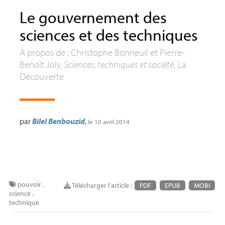
Le gouvernement des
sciences et des techniques
À propos de : Christophe Bonneuil et Pierre-
Benoît Joly,
Sciences, techniques et société,
La
Découverte
par
Bilel Benbouzid
,
le 10 avril 2014
pouvoir
,
Télécharger l'article :
PDF
EPUB
MOBI
science
,
technique