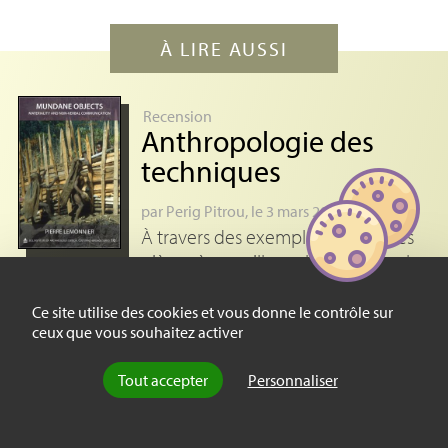
À LIRE AUSSI
Recension
Anthropologie des
techniques
par
Perig Pitrou
, le 3 mars 2014
À travers des exemples comme les
pièges à anguille ou les barrières, la
récente synthèse de Pierre Lemonnier explore la
manière dont les relations sociales s’objectivent
Ce site utilise des cookies et vous donne le contrôle sur
ceux que vous souhaitez activer
dans (…)
Tout accepter
Personnaliser
Recension
L’art et la nature