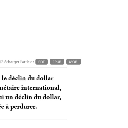
Télécharger l'article :
PDF
EPUB
MOBI
 le déclin du dollar
étaire international,
ui un déclin du dollar,
ée à perdurer.