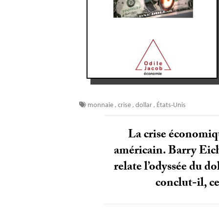
monnaie
,
crise
,
dollar
,
États-Unis
La crise économique
américain. Barry Eic
relate l’odyssée du do
conclut-il, c