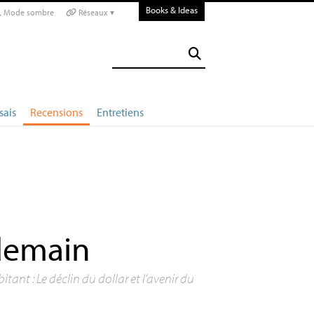
Books & Ideas
Mode sombre
Réseaux ▾
sais
Recensions
Entretiens
 demain
itant : Le déclin du dollar et l’avenir du