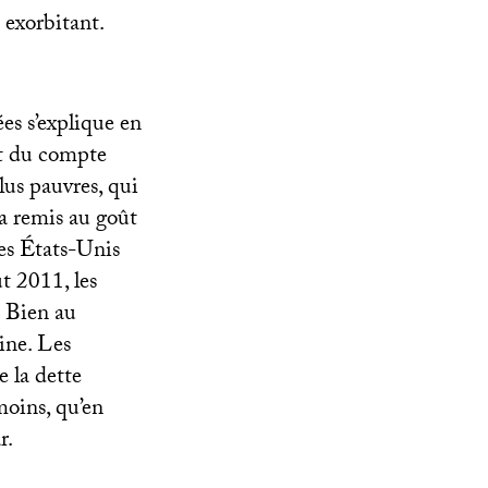
 exorbitant.
es s’explique en
et du compte
lus pauvres, qui
a remis au goût
les États-Unis
t 2011, les
. Bien au
aine. Les
e la dette
 moins, qu’en
r.