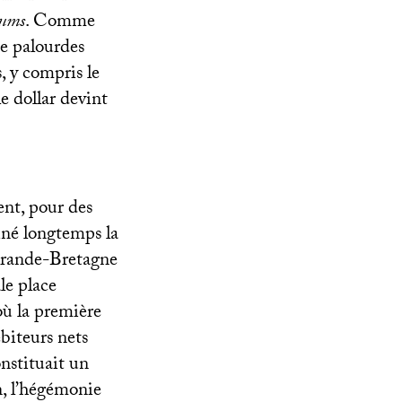
ums
. Comme
de palourdes
, y compris le
le dollar devint
nt, pour des
miné longtemps la
Grande-Bretagne
le place
où la première
biteurs nets
nstituait un
n, l’hégémonie