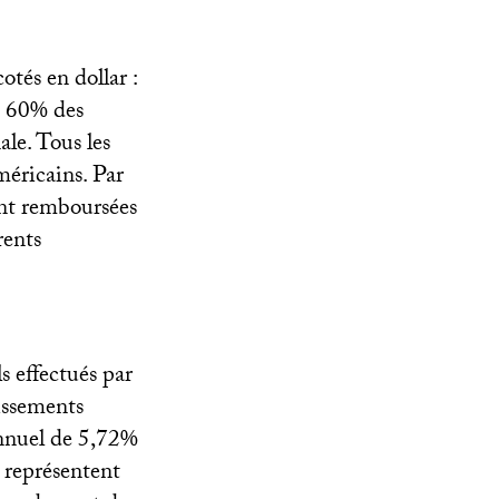
tés en dollar :
t 60% des
ale. Tous les
méricains. Par
ent remboursées
rents
ls effectués par
tissements
annuel de 5,72%
 représentent