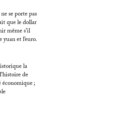
 ne se porte pas
it que le dollar
nir même s’il
 yuan et l’euro.
istorique la
l’histoire de
ité économique
;
ble