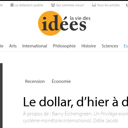
le
La rédaction publie
Qui sommes-nous?
Tous les articles
ie
Arts
International
Philosophie
Histoire
Sciences
Es
Recension
Économie
Le dollar, d’hier à
À propos de : Barry Eichengreen,
Un Privilège exorb
système monétaire international
, Odile Jacob