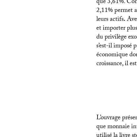
que 3,61%. Cons
2,11% permet au
leurs actifs
.
Avec
et importer plus
du privilège ex
s’est-il imposé 
économique domi
croissance, il es
L’ouvrage présen
que monnaie in
utilisé la livre 