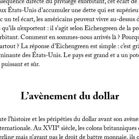
équence directe du privilège exorbitant, cet écart d
x États-Unis d’accumuler une dette qui est supérieu
 un tel écart, les américains peuvent vivre au-dessus 
 qu’ils n’exportent : il s’agit selon Eichengreen de la 
orbitant. Comment en sommes-nous arrivés là
? Pourqu
partout
? La réponse d’Eichengreen est simple : c’est gr
nante des États-Unis. Le pays est grand et a un pote
t puissant et sûr.
L’avènement du dollar
te l’histoire et les péripéties du dollar avant son avè
e
ternationale. Au
XVII
siècle, les colons britanniques
sterling mais n’ayant pas le droit de battre monnaie, ils o