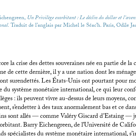
Eichengreen,
Un Privilège exorbitant : Le déclin du dollar et l’aven
onal.
Traduit de l’anglais par Michel le Séac’h. Paris, Odile Ja
re la crise des dettes souveraines née en partie de la c
ine de cette dernière, il y a une nation dont les ménages
nt surendettés. Les États-Unis ont pourtant pour mo
e du système monétaire international, ce qui leur conf
lèges : ils peuvent vivre au-dessus de leurs moyens, c
sent, s’endetter à des taux anormalement bas et ce dan
ns sont allés — comme Valéry Giscard d’Estaing — ju
xorbitant. Barry Eichengreen, de l’Université de Califo
ds spécialistes du système monétaire international, s’i