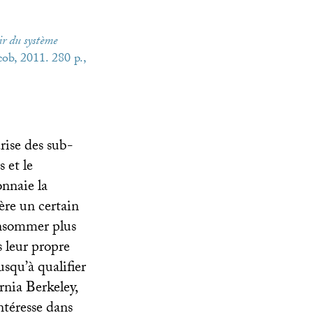
ir du système
cob, 2011. 280 p.,
rise des sub-
 et le
nnaie la
ère un certain
onsommer plus
s leur propre
squ’à qualifier
rnia Berkeley,
ntéresse dans