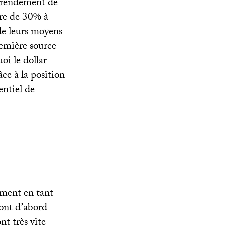
e rendement de
re de 30% à
de leurs moyens
première source
oi le dollar
âce à la position
ntiel de
nement en tant
 ont d’abord
nt très vite