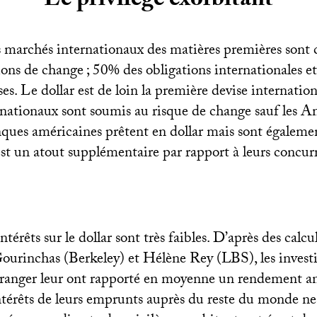
Le privilège exorbitant
 marchés internationaux des matières premières sont co
ions de change
; 50% des obligations internationales e
ses. Le dollar est de loin la première devise internation
rnationaux sont soumis au risque de change sauf les A
nques américaines prêtent en dollar mais sont égalem
est un atout supplémentaire par rapport à leurs concur
 intérêts sur le dollar sont très faibles. D’après des calcu
Gourinchas (Berkeley) et Hélène Rey (
LBS
), les inves
étranger leur ont rapporté en moyenne un rendement 
intérêts de leurs emprunts auprès du reste du monde ne