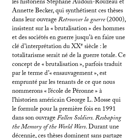
les historiens Stéphane Audoin-Rouzeau et
Annette Becker, qui synthétisent ces thèses
dans leur ouvrage
Retrouver la guerre
(2000),
insistent sur la «
brutalisation
» des hommes
et des sociétés en guerre jusqu’à en faire une
e
clé d’interprétation du
XX
siècle : le
totalitarisme serait né de la guerre totale. Ce
concept de «
brutalisation
», parfois traduit
par le terme d’«
ensauvagement
», est
emprunté par les tenants de ce que nous
nommerons «
l’école de Péronne
» à
l’historien américain George L. Mosse qui
le formule pour la première fois en 1991
dans son ouvrage
Fallen Soldiers. Reshaping
the Memory of the World Wars
. Durant une
décennie, ces thèses dominent sans partage