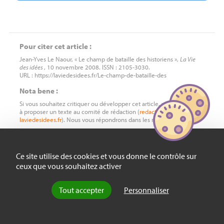
Pour citer cet article :
Jean-Yves Le Naour, « Le champ de bataille des historiens »,
La Vie
des idées
, 10 novembre 2008. ISSN : 2105-3030.
URL : https://laviedesidees.fr/Le-champ-de-bataille-des
Nota bene :
Si vous souhaitez critiquer ou développer cet article, vous êtes invité
à proposer un texte au comité de rédaction (
redaction
chez
laviedesidees.fr
). Nous vous répondrons dans les meilleurs délais.
Ce site utilise des cookies et vous donne le contrôle sur
À LIRE AUSSI
ceux que vous souhaitez activer
Tout accepter
Personnaliser
Recension
Traces de 14-18