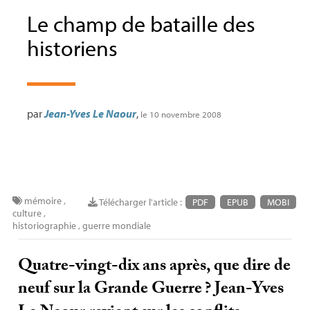
Le champ de bataille des
historiens
par
Jean-Yves Le Naour
,
le 10 novembre 2008
mémoire
,
Télécharger l'article :
PDF
EPUB
MOBI
culture
,
historiographie
,
guerre mondiale
Quatre-vingt-dix ans après, que dire de
neuf sur la Grande Guerre
? Jean-Yves