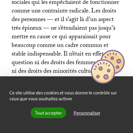
sociales qui les empêchaient de fonctionner
comme une contrainte radicale. Les droits
des personnes — et il s’agit là d’un aspect
très épineux — ne s’étendaient pas jusqu’à
mettre en cause ce qui apparaissait pour
beaucoup comme un cadre commun et
stable indispensable. Il n’était en effet
question ni des droits des femmes à l’égalité
ni des droits des minorités culturelles à la
reconnaissance de la légitimité de leurs
pratiques. Cette dimension ne peut être
Ce site utilise des cookies et vous donne le contrôle sur
passée sous silence aujourd’hui, alors même
ceux que vous souhaitez activer
que certains sont convaincus que les
promesses démocratiques ne peuvent être
Tout accepter
Personnaliser
tenues que dans des espaces politiques
homogènes ou dans lesquels il existe un