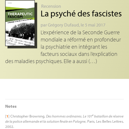
Recension
La psyché des fascistes
par
Grégory Dufaud
, le 5 mai 2017
L’expérience de la Seconde Guerre
mondiale a réformé en profondeur
la psychiatrie en intégrant les
facteurs sociaux dans l’explication
des maladies psychiques. Elle a aussi (…)
Notes
e
[
1
]
Christopher Browning,
Des hommes ordinaires. Le 101
bataillon de réserve
de la police allemande et la solution finale en Pologne
, Paris, Les Belles Lettres,
2002.