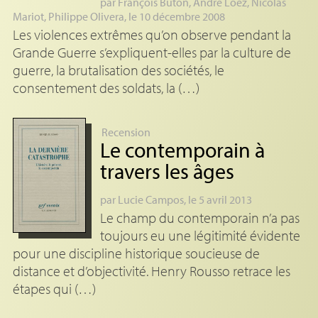
par
François Buton
,
André Loez
,
Nicolas
Mariot
,
Philippe Olivera
, le 10 décembre 2008
Les violences extrêmes qu’on observe pendant la
Grande Guerre s’expliquent-elles par la culture de
guerre, la brutalisation des sociétés, le
consentement des soldats, la (…)
Recension
Le contemporain à
travers les âges
par
Lucie Campos
, le 5 avril 2013
Le champ du contemporain n’a pas
toujours eu une légitimité évidente
pour une discipline historique soucieuse de
distance et d’objectivité. Henry Rousso retrace les
étapes qui (…)