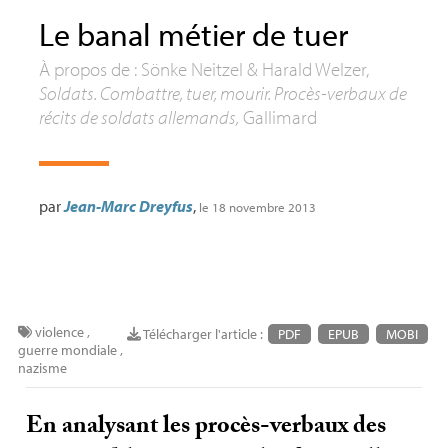
Le banal métier de tuer
À propos de : Sönke Neitzel & Harald Welzer,
Soldats. Combattre, tuer, mourir. Procès-verbaux de
récits de soldats allemands,
Gallimard
par
Jean-Marc Dreyfus
,
le 18 novembre 2013
violence
,
Télécharger l'article :
PDF
EPUB
MOBI
guerre mondiale
,
nazisme
En analysant les procès-verbaux des