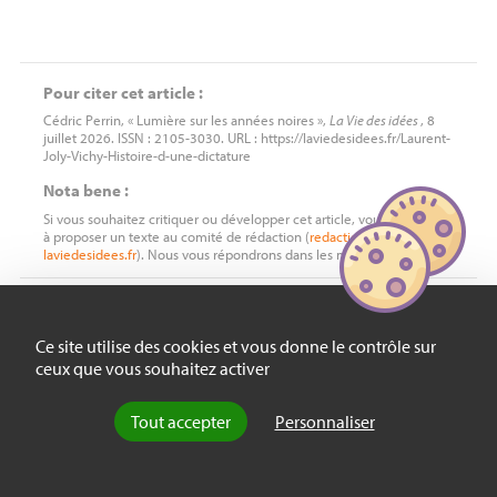
Pour citer cet article :
Cédric Perrin, « Lumière sur les années noires »,
La Vie des idées
, 8
juillet 2026. ISSN : 2105-3030. URL : https://laviedesidees.fr/Laurent-
Joly-Vichy-Histoire-d-une-dictature
Nota bene :
Si vous souhaitez critiquer ou développer cet article, vous êtes invité
à proposer un texte au comité de rédaction (
redaction
chez
laviedesidees.fr
). Nous vous répondrons dans les meilleurs délais.
À LIRE AUSSI
Ce site utilise des cookies et vous donne le contrôle sur
ceux que vous souhaitez activer
Tout accepter
Recension
Personnaliser
La déchéance de
nationalité sous Pétain