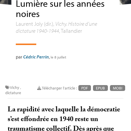
Lumière sur les années
noires
Laurent Joly (dir.),
Vichy. Histoire d’une
dictature 1940-1944
, Tallandier
par
Cédric Perrin
,
le 8 juillet
Vichy
,
Télécharger l'article :
PDF
EPUB
MOBI
dictature
La rapidité avec laquelle la démocratie
s’est effondrée en 1940 reste un
traumatisme collectif. Dès après que