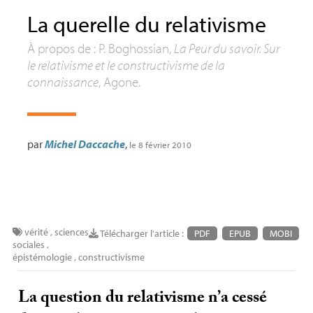
La querelle du relativisme
À propos de : P. Boghossian,
La Peur du savoir. Sur
le relativisme et le constructivisme de la
connaissance
, Agone.
par
Michel Daccache
,
le 8 février 2010
vérité
,
sciences
Télécharger l'article :
PDF
EPUB
MOBI
sociales
,
épistémologie
,
constructivisme
La question du relativisme n’a cessé