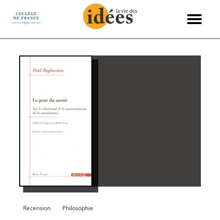
Panneau de gestion des cookies
Books & Ideas
International
Recensions
Philosophie
Entretiens
Économie
Politique
Sciences
Histoire
Société
Essais
Arts
Recension
Philosophie