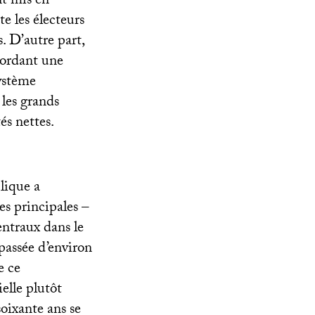
nt mis en
te les électeurs
s. D’autre part,
cordant une
ystème
 les grands
és nettes.
ique a
es principales –
entraux dans le
 passée d’environ
e ce
elle plutôt
soixante ans se