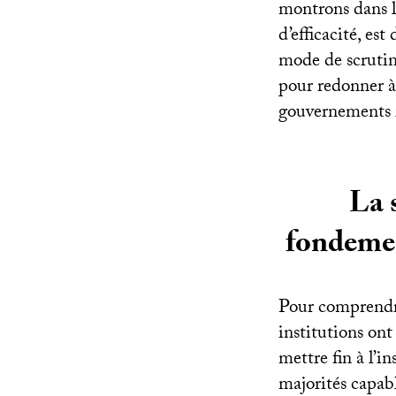
montrons dans l
d’efficacité, es
mode de scrutin
pour redonner à 
gouvernements re
La s
fondemen
Pour comprendre 
institutions ont
mettre fin à l’i
majorités capabl