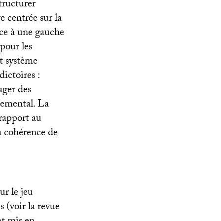
tructurer
 centrée sur la
face à une gauche
pour les
ut système
ictoires :
ager des
nemental. La
 rapport au
la cohérence de
ur le jeu
 (voir la revue