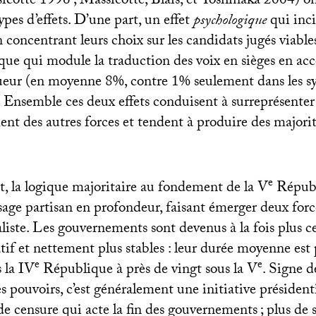
sicotte 1996
; Massicotte, Blais, et Yoshinaka 2004) o
pes d’effets. D’une part, un effet
psychologique
qui inci
en concentrant leurs choix sur les candidats jugés viable
que qui module la traduction des voix en sièges en ac
ueur (en moyenne 8%, contre 1% seulement dans les s
 Ensemble ces deux effets conduisent à surreprésenter
ent des autres forces et tendent à produire des majorit
e
t, la logique majoritaire au fondement de la V
Républ
sage partisan en profondeur, faisant émerger deux forc
ialiste. Les gouvernements sont devenus à la fois plus c
atif et nettement plus stables : leur durée moyenne est
e
e
 la
IV
République à près de vingt sous la V
. Signe d
s pouvoirs, c’est généralement une initiative présidenti
e censure qui acte la fin des gouvernements
; plus de 