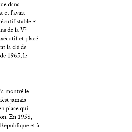
çue dans
 et l’avait
xécutif stable et
e
ans de la V
xécutif et placé
at la clé de
de 1965, le
’a montré le
’est jamais
 en place qui
tion. En 1958,
République et à