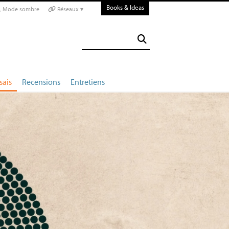
Books & Ideas
Mode sombre
Réseaux ▾
sais
Recensions
Entretiens