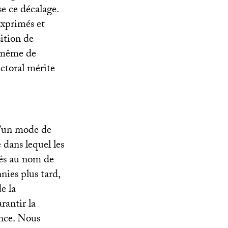
se ce décalage.
exprimés et
ition de
e même de
ectoral mérite
 d’un mode de
dans lequel les
més au nom de
nnies plus tard,
e la
rantir la
ance. Nous