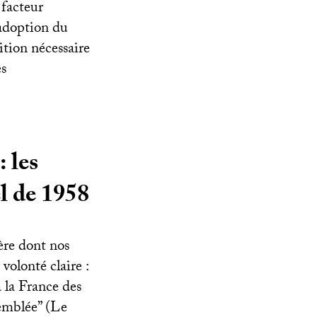
 facteur
’adoption du
tion nécessaire
es
: les
l de 1958
ère dont nos
olonté claire :
 la France des
semblée” (Le