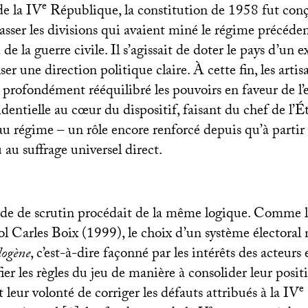
e
de la
IV
République, la constitution de 1958 fut con
passer les divisions qui avaient miné le régime précédent
e la guerre civile. Il s’agissait de doter le pays d’un e
er une direction politique claire. À cette fin, les artis
profondément rééquilibré les pouvoirs en faveur de l’e
identielle au cœur du dispositif, faisant du chef de l’Ét
u régime – un rôle encore renforcé depuis qu’à partir 
u au suffrage universel direct.
e de scrutin procédait de la même logique. Comme l
ol Carles Boix (1999), le choix d’un système électoral n
dogène
, c’est-à-dire façonné par les intérêts des acteurs
er les règles du jeu de manière à consolider leur posi
e
t leur volonté de corriger les défauts attribués à la
IV