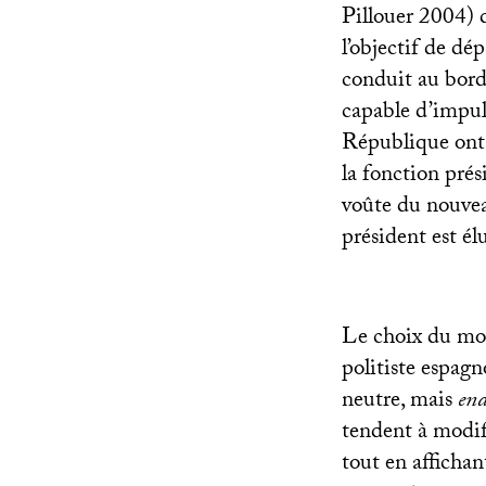
Pillouer 2004) 
l’objectif de dé
conduit au bord d
capable d’impuls
République ont 
la fonction prés
voûte du nouvea
président est él
Le choix du mod
politiste espagn
neutre, mais
en
tendent à modifi
tout en affichan