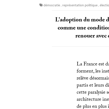
démocratie
,
représentation politique
,
électi
L’adoption du mode de
comme une condition 
renouer avec 
La France est da
forment, les ins
relève désormais 
partis et leurs 
cette paralysie
architecture ins
de plus en plus