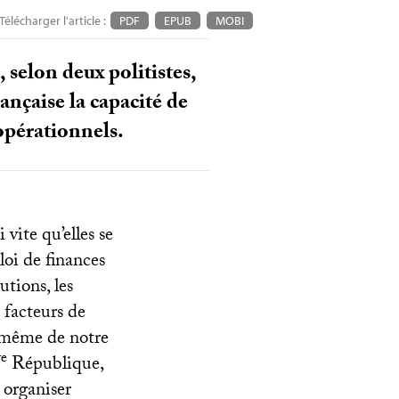
Télécharger l'article :
PDF
EPUB
MOBI
selon deux politistes,
nçaise la capacité de
opérationnels.
vite qu’elles se
loi de finances
utions, les
s facteurs de
r même de notre
e
V
République,
 organiser