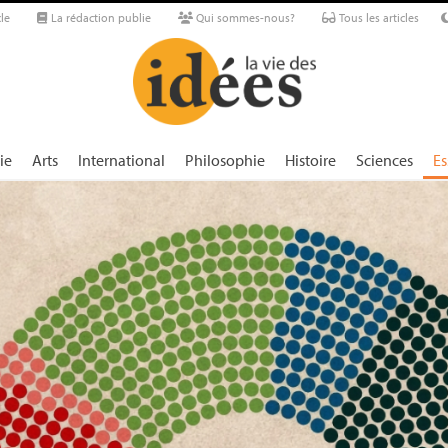
le
La rédaction publie
Qui sommes-nous?
Tous les articles
ie
Arts
International
Philosophie
Histoire
Sciences
Es