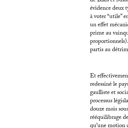
de Blais et Mas
évidence deux ty
à voter “utile” 
un effet mécani
prime au vainq
proportionnels).
partis au détrim
Et effectivemen
redessiné le pay
gaulliste et soc
processus législ
douze mois sous
rééquilibrage de
qu’une motion d