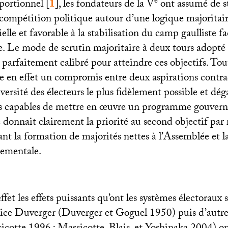
e
portionnel
[
1
]
, les fondateurs de la V
ont assumé de s
compétition politique autour d’une logique majoritaire
ielle et favorable à la stabilisation du camp gaulliste 
e. Le mode de scrutin majoritaire à deux tours adopté 
it parfaitement calibré pour atteindre ces objectifs. To
e en effet un compromis entre deux aspirations contrad
iversité des électeurs le plus fidèlement possible et dég
es capables de mettre en œuvre un programme gouver
donnait clairement la priorité au second objectif par
ant la formation de majorités nettes à l’Assemblée et 
nementale.
fet les effets puissants qu’ont les systèmes électoraux s
ice Duverger (Duverger et Goguel 1950) puis d’autres