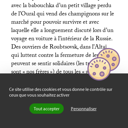
avec la babouchka d’un petit village perdu
de l’Oural qui vend des champignons sur le
marché pour pouvoir survivre et avec
laquelle elle a longuement discuté lors d’un
voyage en voiture à l’intérieur de la Russie.
Des ouvriers de Roubtsovsk, dans l’Altaï,
qui luttent contre la fermeture de leur usine,
peuvent se sentir solidaires (les travailleurs
sont «
nos frères
») de tous les «
gens du
travail
», surtout en réaction à la non
reconnaissance matérielle du travail ainsi
Ce site utilise des cookies et vous donne le contrôle sur
ceux que vous souhaitez activer
qu’à un mépris de la part des enfants des
nouveaux riches, ressenti comme
Tout accepter
Personnaliser
collectivement humiliant («
nous ne
sommes rien pour eux
»).