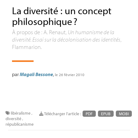
La diversité : un concept
philosophique
?
À propos de : A. Renaut,
Un humanisme de la
diversité. Essai sur la décolonisation des identités
,
Flammarion.
par
Magali Bessone
,
le 26 février 2010
libéralisme
,
Télécharger l'article :
PDF
EPUB
MOBI
diversité
,
républicanisme