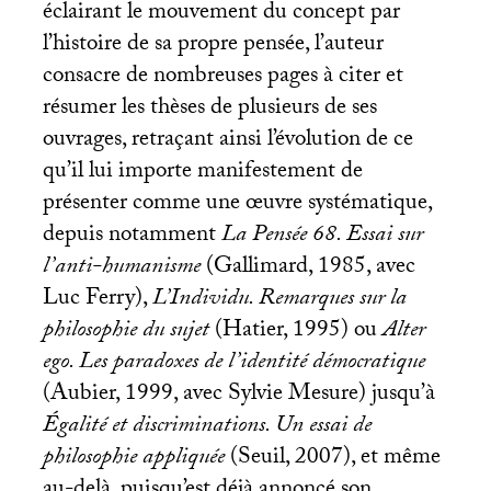
éclairant le mouvement du concept par
l’histoire de sa propre pensée, l’auteur
consacre de nombreuses pages à citer et
résumer les thèses de plusieurs de ses
ouvrages, retraçant ainsi l’évolution de ce
qu’il lui importe manifestement de
présenter comme une œuvre systématique,
depuis notamment
La Pensée 68. Essai sur
l’anti-humanisme
(Gallimard, 1985, avec
Luc Ferry),
L’Individu. Remarques sur la
philosophie du sujet
(Hatier, 1995) ou
Alter
ego. Les paradoxes de l’identité démocratique
(Aubier, 1999, avec Sylvie Mesure) jusqu’à
Égalité et discriminations. Un essai de
philosophie appliquée
(Seuil, 2007), et même
au-delà, puisqu’est déjà annoncé son