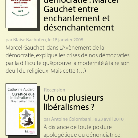
Gauchet entre
enchantement et
désenchantement
par
Blaise Bachofen
, le 18 janvier 2008
Marcel Gauchet, dans L’Avènement de la
démocratie, explique les crises de nos démocraties
par la difficulté qu’éprouve la modernité à faire son
deuil du religieux. Mais cette (…)
Recension
Un ou plusieurs
libéralismes
?
par
Antoine Colombani
, le 23 avril 2010
À distance de toute posture
apologétique ou dénonciatrice,