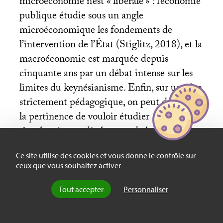
microéconomie n’est «
libérale
» : l’économie
publique étudie sous un angle
microéconomique les fondements de
l’intervention de l’État (Stiglitz, 2018), et la
macroéconomie est marquée depuis
cinquante ans par un débat intense sur les
limites du keynésianisme. Enfin, sur un plan
strictement pédagogique, on peut douter de
la pertinence de vouloir étudier
simultanément dès la seconde les questions
macroéconomiques et microéconomiques,
Ce site utilise des cookies et vous donne le contrôle sur
comme le propose l’
APSES
[
6
]
: si le travail
ceux que vous souhaitez activer
des enseignants consiste à transposer dans la
classe les concepts et les débats propres aux
Tout accepter
Personnaliser
économistes, les questions soulevées par la
macroéconomie ne sont pas plus faciles