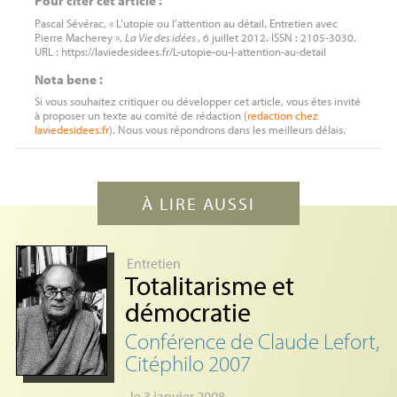
Pascal Sévérac, « L’utopie ou l’attention au détail. Entretien avec
Pierre Macherey »,
La Vie des idées
, 6 juillet 2012. ISSN : 2105-3030.
URL : https://laviedesidees.fr/L-utopie-ou-l-attention-au-detail
Nota bene :
Si vous souhaitez critiquer ou développer cet article, vous êtes invité
à proposer un texte au comité de rédaction (
redaction
chez
laviedesidees.fr
). Nous vous répondrons dans les meilleurs délais.
À LIRE AUSSI
Entretien
Totalitarisme et
démocratie
Conférence de Claude Lefort,
Citéphilo 2007
, le 3 janvier 2008