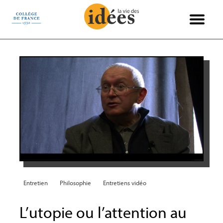
Panneau de gestion des cookies
Books & Ideas
International
Philosophie
Recensions
Entretiens
Économie
Politique
Sciences
Histoire
Société
Essais
Arts
Entretien
Philosophie
Entretiens vidéo
L’utopie ou l’attention au