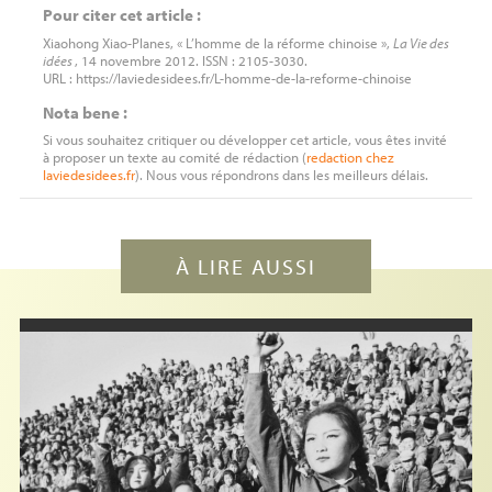
Pour citer cet article :
Xiaohong Xiao-Planes, « L’homme de la réforme chinoise »,
La Vie des
idées
, 14 novembre 2012. ISSN : 2105-3030.
URL : https://laviedesidees.fr/L-homme-de-la-reforme-chinoise
Nota bene :
Si vous souhaitez critiquer ou développer cet article, vous êtes invité
à proposer un texte au comité de rédaction (
redaction
chez
laviedesidees.fr
). Nous vous répondrons dans les meilleurs délais.
À LIRE AUSSI