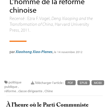
L’homme de la réforme
chinoise
Recensé : Ezra F. Vogel,
Deng Xiaoping and the
Transformation of China
, Harvard University
Press, 2011.
par
Xiaohong Xiao-Planes
,
le 14 novembre 2012
politique
Télécharger l'article :
PDF
EPUB
MOBI
publique
,
réforme
,
classe dirigeante
,
Chine
À l’heure où le Parti Communiste