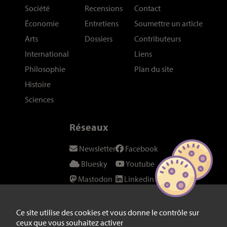
Société
Recensions
Contact
Économie
Entretiens
Soumettre un article
Arts
Dossiers
Contributeurs
International
Liens
Philosophie
Plan du site
Histoire
Sciences
Réseaux
Newsletter
Facebook
Bluesky
Youtube
Mastodon
Linkedin
Threads
SeenThis
Instagram
Fil RSS
Ce site utilise des cookies et vous donne le contrôle sur
ceux que vous souhaitez activer
Twitter/X