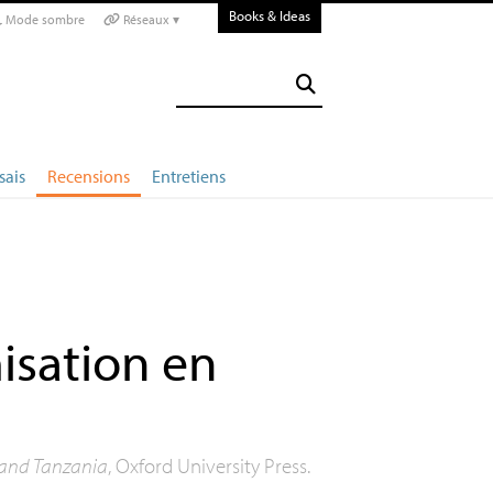
Books & Ideas
Mode sombre
Réseaux ▾
sais
Recensions
Entretiens
misation en
and Tanzania
, Oxford University Press.