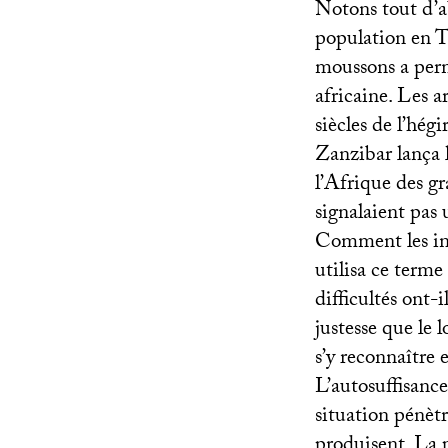
Notons tout d’a
population en Ta
moussons a permi
africaine. Les 
siècles de l’hégi
Zanzibar lança 
l’Afrique des gra
signalaient pas 
Comment les inst
utilisa ce term
difficultés ont-i
justesse que le l
s’y reconnaître 
L’autosuffisanc
situation pénètr
produisent. La p