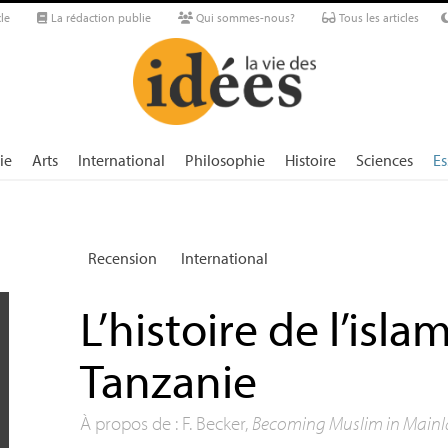
le
La rédaction publie
Qui sommes-nous?
Tous les articles
ie
Arts
International
Philosophie
Histoire
Sciences
Es
Recension
International
L’histoire de l’isla
Tanzanie
À propos de : F. Becker,
Becoming Muslim in Mainl