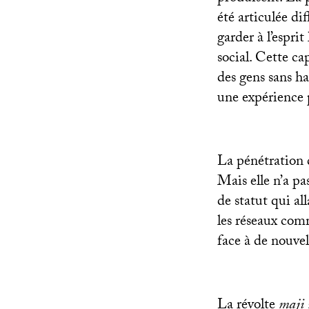
été articulée di
garder à l’espri
social. Cette ca
des gens sans ha
une expérience 
La pénétration 
Mais elle n’a pas
de statut qui al
les réseaux comm
face à de nouvel
La révolte
maji 