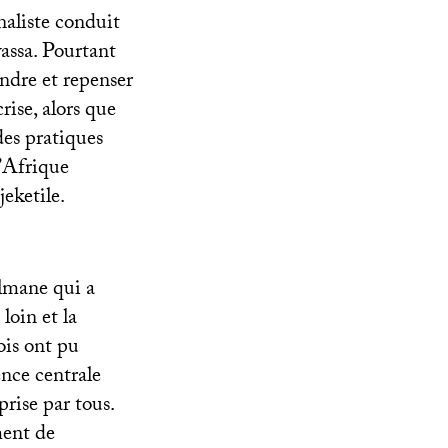
naliste conduit
wassa. Pourtant
endre et repenser
rise, alors que
des pratiques
l’Afrique
eketile.
ulmane qui a
loin et la
eois ont pu
ence centrale
prise par tous.
ment de