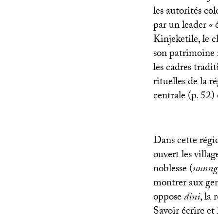
les autorités c
par un leader «
Kinjeketile, le 
son patrimoine r
les cadres tradi
rituelles de la r
centrale (p. 52) 
Dans cette régio
ouvert les villa
noblesse (
uunn
montrer aux gens
oppose
dini
, la
Savoir écrire et