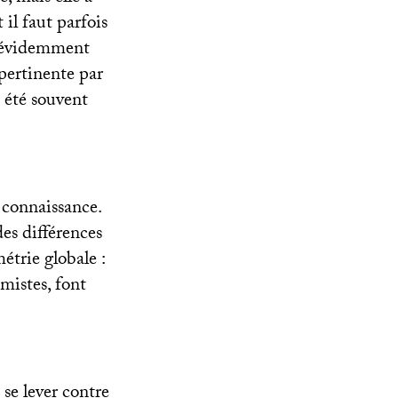
il faut parfois
et évidemment
 pertinente par
 été souvent
 connaissance.
 des différences
étrie globale :
mistes, font
 se lever contre