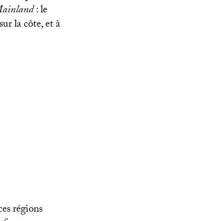
ainland
: le
ur la côte, et à
ces régions