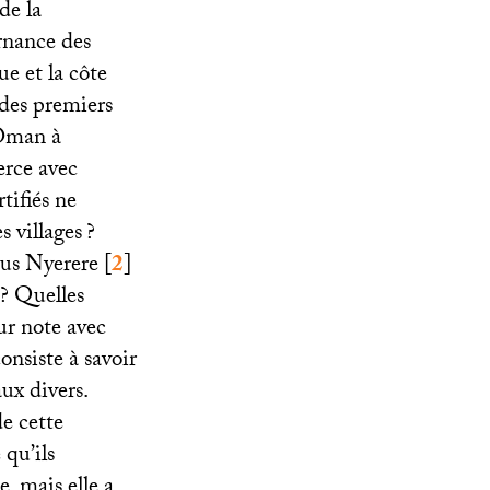
de la
rnance des
ue et la côte
 des premiers
’Oman à
erce avec
rtifiés ne
s villages
?
ius Nyerere
[
2
]
? Quelles
eur note avec
consiste à savoir
aux divers.
e cette
 qu’ils
, mais elle a