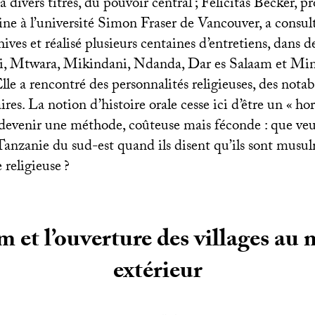
à divers titres, du pouvoir central
; Felicitas Becker, p
aine à l’université Simon Fraser de Vancouver, a consul
ves et réalisé plusieurs centaines d’entretiens, dans de
di, Mtwara, Mikindani, Ndanda, Dar es Salaam et Min
le a rencontré des personnalités religieuses, des notab
ires. La notion d’histoire orale cesse ici d’être un «
hor
devenir une méthode, coûteuse mais féconde : que veul
 Tanzanie du sud-est quand ils disent qu’ils sont musu
e religieuse
?
am et l’ouverture des villages au
extérieur