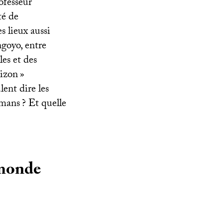
rofesseur
té de
s lieux aussi
goyo, entre
les et des
izon
»
ent dire les
lmans
? Et quelle
 monde