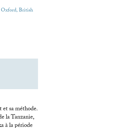
, Oxford, British
et et sa méthode.
de la Tanzanie,
a à la période