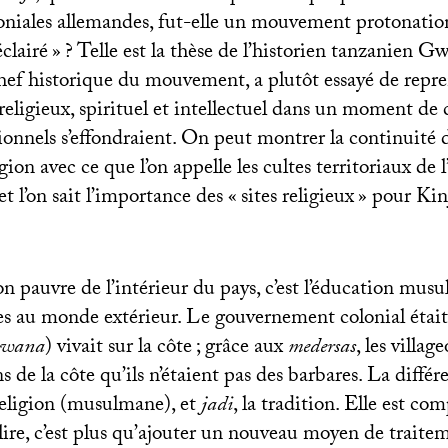
oloniales allemandes, fut-elle un mouvement protonatio
éclairé
»
? Telle est la thèse de l’historien tanzanien G
chef historique du mouvement, a plutôt essayé de repr
eligieux, spirituel et intellectuel dans un moment de c
tionnels s’effondraient. On peut montrer la continuité 
égion avec ce que l’on appelle les cultes territoriaux de 
et l’on sait l’importance des «
sites religieux
» pour Kinj
n pauvre de l’intérieur du pays, c’est l’éducation mus
ges au monde extérieur. Le gouvernement colonial était 
gwana
) vivait sur la côte
; grâce aux
medersas
, les villag
 de la côte qu’ils n’étaient pas des barbares. La différ
 religion (musulmane), et
jadi
, la tradition. Elle est com
 lire, c’est plus qu’ajouter un nouveau moyen de traite