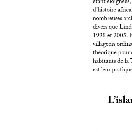
étant éloignées, 
d’histoire afric
nombreuses archi
divers que Lin
1998 et 2005. El
villageois ordina
théorique pour 
habitants de la
est leur pratiqu
L’isl