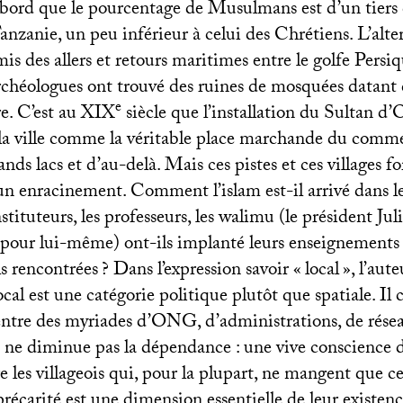
bord que le pourcentage de Musulmans est d’un tiers 
nzanie, un peu inférieur à celui des Chrétiens. L’alte
s des allers et retours maritimes entre le golfe Persiq
archéologues ont trouvé des ruines de mosquées datant
e
re. C’est au
XIX
siècle que l’installation du Sultan d
la ville comme la véritable place marchande du comm
nds lacs et d’au-delà. Mais ces pistes et ces villages fo
un enracinement. Comment l’islam est-il arrivé dans le
ituteurs, les professeurs, les walimu (le président Jul
e pour lui-même) ont-ils implanté leurs enseignements
ls rencontrées
? Dans l’expression savoir «
local
», l’aut
ocal est une catégorie politique plutôt que spatiale. Il 
entre des myriades d’
ONG
, d’administrations, de rése
e ne diminue pas la dépendance : une vive conscience d
e les villageois qui, pour la plupart, ne mangent que ce
récarité est une dimension essentielle de leur existence