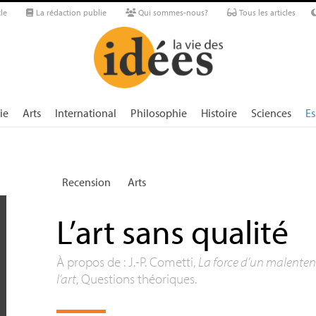
le
La rédaction publie
Qui sommes-nous?
Tous les articles
ie
Arts
International
Philosophie
Histoire
Sciences
Es
Recension
Arts
L’art sans qualité
À propos de : J.-P. Cometti,
La force d’un malentendu
l’art
, Questions théoriques.