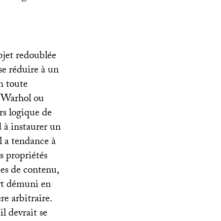
bjet redoublée
se réduire à un
n toute
 Warhol ou
rs logique de
 à instaurer un
l a tendance à
es propriétés
des de contenu,
ort démuni en
e arbitraire.
l devrait se