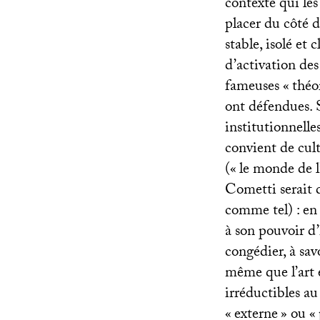
contexte qui les
placer du côté d
stable, isolé et
d’activation de
fameuses «
théor
ont défendues. S
institutionnell
convient de cult
(«
le monde de l
Cometti serait d’
comme tel) : en 
à son pouvoir d
congédier, à sav
même que l’art e
irréductibles au
«
externe
» ou «