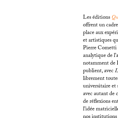
Les éditions
Que
offrent un cadre
place aux expér
et artistiques q
Pierre Cometti 
analytique de l
notamment de D
publient, avec
L
librement toute
universitaire et 
avec autant de 
de réflexions e
l’idée matriciel
nos institutions 