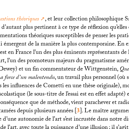
stions théoriques
, et leur collection philosophique 
 d’autant plus pertinent à ce type de réflexion qu’elles
imentations théoriques susceptibles de penser les prat
ui émergent de la manière la plus contemporaine. En ef
est en France l’un des plus éminents représentants de 
’art, l’un des promoteurs majeurs du pragmatisme amér
ewey) et un fin commentateur de Wittgenstein,
Ques
a force d’un malentendu
, un travail plus personnel (où
s les influences de Cometti en une thèse originale), m
scolastique (le sous-titre de l’essai est en effet adapté)
conséquence que de méthode, vient parachever et radic
ntamées depuis plusieurs années
[
3
]
. Le maître argumen
le d’une autonomie de l’art s’est incrustée dans notre d
de l’art, avec toute la puissance d’une illusion
; il s’agi