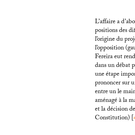
L’affaire a d’a
positions des dif
l’origine du pro
l’opposition (g
Fereira eut rend
dans un débat po
une étape impor
prononcer sur un
entre un le mai
aménagé à la mar
et la décision d
Constitution)
[