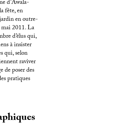
une d’Awala-
a fête, en
jardin en outre-
8 mai 2011. La
mbre d’élus qui,
iens à insister
s qui, selon
iennent raviver
ge de poser des
des pratiques
raphiques