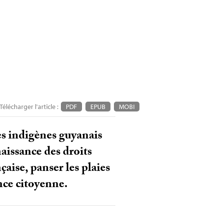
Télécharger l'article :
PDF
EPUB
MOBI
es indigènes guyanais
aissance des droits
çaise, panser les plaies
nce citoyenne.