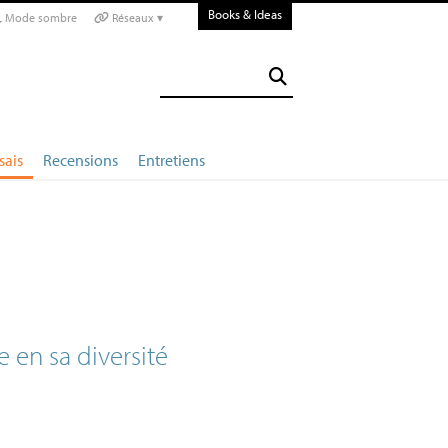
Books & Ideas
Mode sombre
Réseaux ▾
sais
Recensions
Entretiens
 en sa diversité