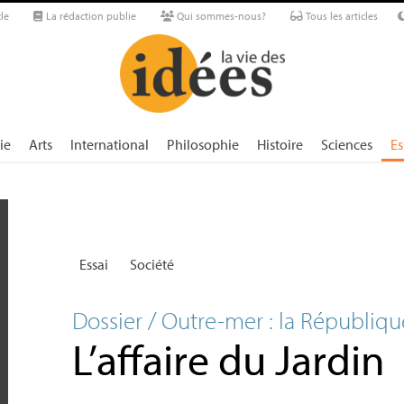
le
La rédaction publie
Qui sommes-nous?
Tous les articles
ie
Arts
International
Philosophie
Histoire
Sciences
Es
Essai
Société
Dossier / Outre-mer : la République
L’affaire du Jardin