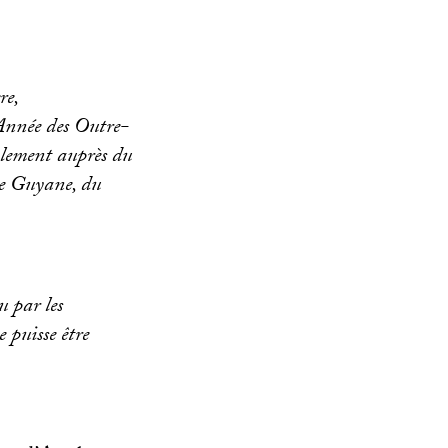
re,
Année des Outre-
galement auprès du
de Guyane, du
 par les
 puisse être