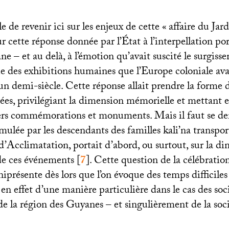
ile de revenir ici sur les enjeux de cette «
affaire du Jar
ur cette réponse donnée par l’État à l’interpellation por
e – et au delà, à l’émotion qu’avait suscité le surgis
 des exhibitions humaines que l’Europe coloniale ava
n demi-siècle. Cette réponse allait prendre la forme d
es, privilégiant la dimension mémorielle et mettant e
rs commémorations et monuments. Mais il faut se de
mulée par les descendants des familles kali’na transpo
d’Acclimatation, portait d’abord, ou surtout, sur la d
de ces événements
[
7
]
. Cette question de la célébratio
présente dès lors que l’on évoque des temps difficiles
e en effet d’une manière particulière dans le cas des soc
e la région des Guyanes – et singulièrement de la soci