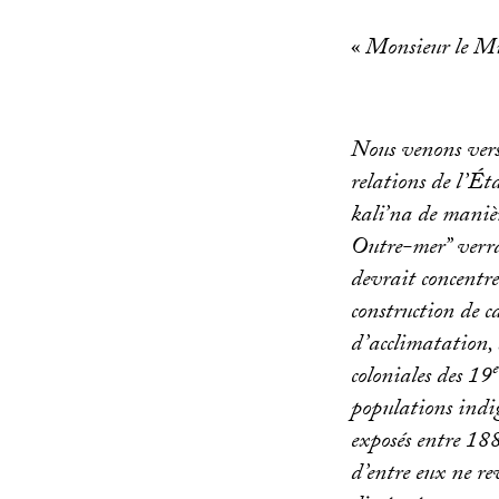
«
Monsieur le Mi
Nous venons vers 
relations de l’É
kali’na de maniè
Outre-mer” verra 
devrait concentre
construction de c
d’acclimatation, 
e
coloniales des 19
populations indi
exposés entre 188
d’entre eux ne re