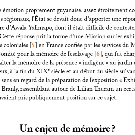
e émotion proprement guyanaise, assez étroitement cor
s régionaux, l’État se devait donc d’apporter une répon
e d’Awala-Yalimapo, dont il était difficile de conteste
. Cette réponse prit la forme d’une Mission sur les exhi
 coloniales
[
5
]
en France confiée par les services du M
ité pour la mémoire de l’esclavage
[
6
]
, qui fut char
aiter la mémoire de la présence «
indigène
» au jardin
e
eux, à la fin du
XIX
siècle et au début du siècle suivant
 sens en regard de la préparation de l’exposition «
Exhi
Branly, rassemblant autour de Lilian Thuram un cert
vaient pris publiquement position sur ce sujet.
Un enjeu de mémoire
?