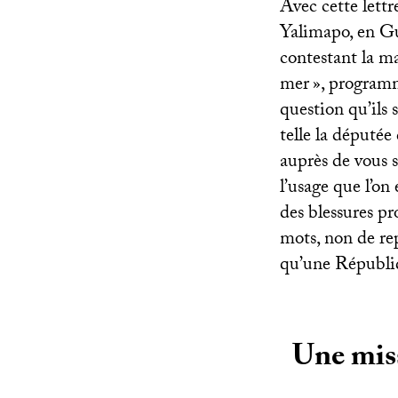
Avec cette lett
Yalimapo, en Gu
contestant la ma
mer
», programm
question qu’ils 
telle la députée
auprès de vous s
l’usage que l’on
des blessures pr
mots, non de re
qu’une Républiq
Une miss