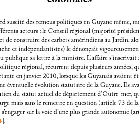
coloniales
bord suscité des remous politiques en Guyane même, me
férents acteurs : le Conseil régional (majorité président
jet de construire des carbets amérindiens au Jardin, alo
auche et indépendantistes) le dénonçait vigoureusemen
u publique sa lettre à la ministre. L’affaire s’inscrivait
litique régional, récurrent depuis plusieurs années, q
tante en janvier 2010, lorsque les Guyanais avaient ét
e éventuelle évolution statutaire de la Guyane. Ils ava
ntien du statut actuel de département d’Outre-mer, qu
ge mais sans le remettre en question (article 73 de la
e s’engager sur la voie d’une plus grande autonomie (art
4
]
.