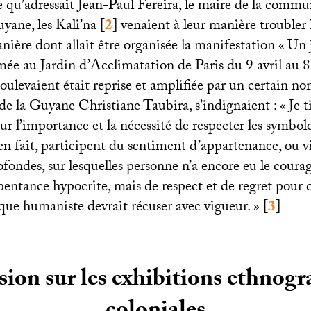
re qu’adressait Jean-Paul Fereira, le maire de la comm
yane, les Kali’na
[
2
]
venaient à leur manière troubler l
nière dont allait être organisée la manifestation «
Un 
ée au Jardin d’Acclimatation de Paris du 9 avril au 
soulevaient était reprise et amplifiée par un certain no
 de la Guyane Christiane Taubira, s’indignaient : «
Je t
ur l’importance et la nécessité de respecter les symbole
 en fait, participent du sentiment d’appartenance, ou v
ofondes, sur lesquelles personne n’a encore eu le coura
pentance hypocrite, mais de respect et de regret pour 
ue humaniste devrait récuser avec vigueur.
»
[
3
]
ion sur les exhibitions ethnog