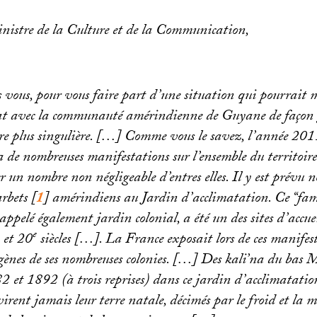
nistre de la Culture et de la Communication,
vous, pour vous faire part d’une situation qui pourrait m
tat avec la communauté amérindienne de Guyane de façon g
re plus singulière. […] Comme vous le savez, l’année 201
de nombreuses manifestations sur l’ensemble du territoire
r un nombre non négligeable d’entres elles. Il y est prévu
arbets
[
1
]
amérindiens au Jardin d’acclimatation. Ce “fam
appelé également jardin colonial, a été un des sites d’accue
e
et 20
siècles […]. La France exposait lors de ces manifest
gènes de ses nombreuses colonies. […] Des kali’na du bas 
2 et 1892 (à trois reprises) dans ce jardin d’acclimatatio
virent jamais leur terre natale, décimés par le froid et la m