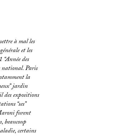
ettre à mal les
énérale et les
1 “Année des
 national. Paris
 notamment la
eux” jardin
il des expositions
ations “ses”
Maroni furent
n, beaucoup
aladie, certains