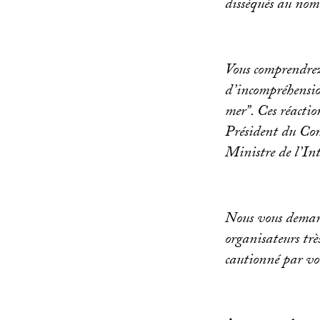
disséqués au nom 
Vous comprendrez 
d’incompréhensio
mer”. Ces réactio
Président du Con
Ministre de l’Inté
Nous vous demand
organisateurs trè
cautionné par vo