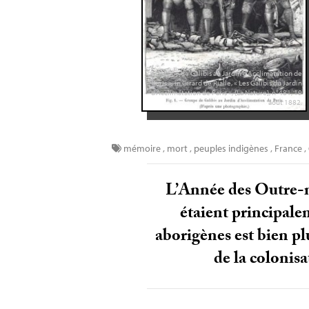
«
Groupe de Galibis au Jardin d’Acclimatation de
Paris
», in Girard de Rialle, «
Les Galibis du Jardin
d’Acclimatation de Paris
», {La Nature}, n°481, 19
aout 1882.
mémoire
,
mort
,
peuples indigènes
,
France
,
L’Année des Outre-me
étaient principale
aborigènes est bien plu
de la colonis