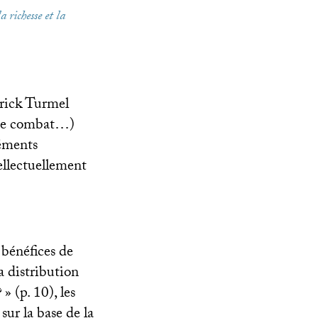
a richesse et la
trick Turmel
t de combat…)
léments
ellectuellement
s bénéfices de
a distribution
?
» (p. 10), les
ur la base de la