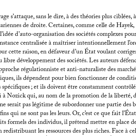
rage s’attaque, sans le dire, à des théories plus ciblées, à
tariennes de droite. Certaines, comme celle de Hayek,
’idée d’auto-organisation des sociétés complexes pour 
nstance centralisée à maîtriser intentionnellement l’ord
r cette raison, en défaveur d’un État voulant corriger
 libre développement des sociétés. Les auteurs défend
pproche régulationniste et anti-naturaliste des marchés
iques, ils dépendent pour bien fonctionner de conditi
s spécifiques
; et ils doivent être constamment contrôlé
i à Nozick qui, au nom de la promotion de la liberté, 
l ne serait pas légitime de subordonner une partie des 
ins qui ne sont pas les leurs. Or, c’est ce que fait l’Éta
its formels des individus, il prétend mettre en place d
n redistribuant les ressources des plus riches. Face à cel