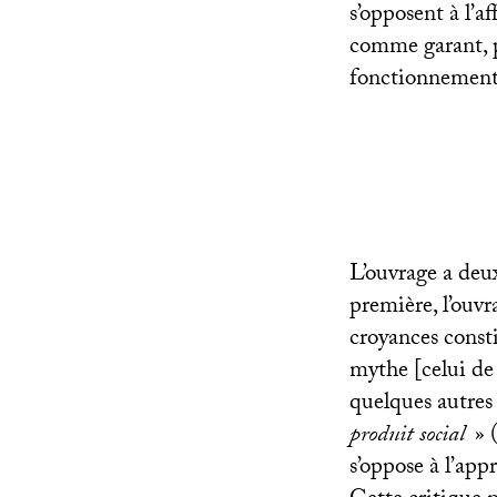
s’opposent à l’a
comme garant, p
fonctionnements
L’ouvrage a deu
première, l’ouv
croyances constit
mythe [celui de 
quelques autres
produit social
» 
s’oppose à l’app