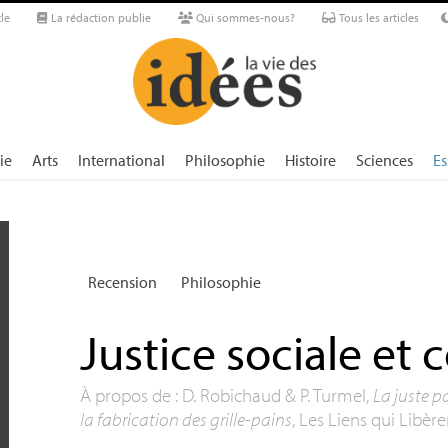
le
La rédaction publie
Qui sommes-nous?
Tous les articles
ie
Arts
International
Philosophie
Histoire
Sciences
Es
Recension
Philosophie
Justice sociale et
À propos de : D. Robichaud & P. Turmel,
La juste pa
la fabrication des grille-pains
, Les Liens qui Libère