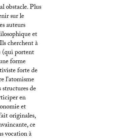
al obstacle. Plus
nir sur le
es auteurs
hilosophique et
 Ils cherchent à
 (qui portent
t une forme
iviste forte de
tre l’atomisme
s structures de
rticiper en
économie et
ait originales,
nvaincante, ce
ns vocation à