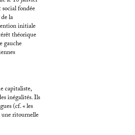
é le 18 janvier
t social fondée
 de la
ention initiale
ntérêt théorique
de gauche
iennes
e capitaliste,
s inégalités. Ils
gues (cf. «
les
, une ritournelle