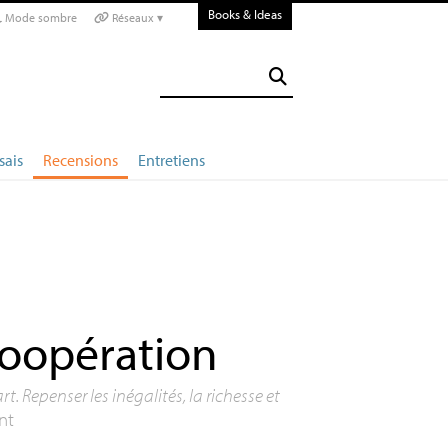
Books & Ideas
Mode sombre
Réseaux ▾
sais
Recensions
Entretiens
 coopération
rt. Repenser les inégalités, la richesse et
nt