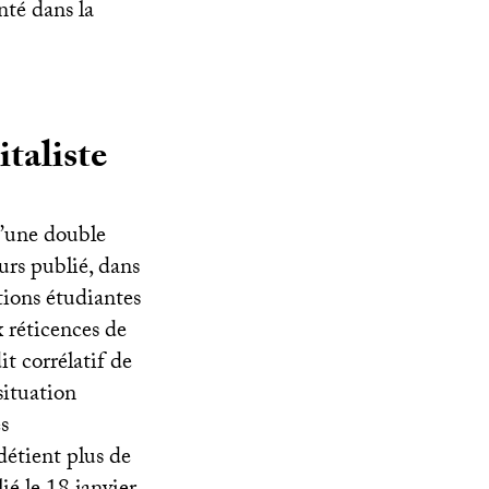
nté dans la
italiste
d’une double
eurs publié, dans
tions étudiantes
 réticences de
it corrélatif de
situation
es
détient plus de