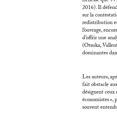
richesse que 99
2016). Il défend
sur la contestat
redistribution e
l’ouvrage, encor
d’offrir une ana
(Otsuka, Vallen
dominantes dans
Les auteurs, apr
fait obstacle au
désignent ceux q
économistes
», 
souvent entendue