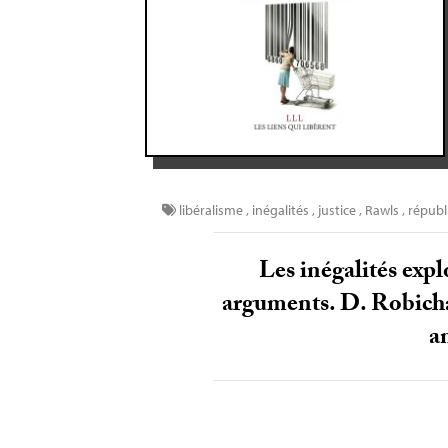
libéralisme
,
inégalités
,
justice
,
Rawls
,
républ
Les inégalités expl
arguments. D. Robichau
a