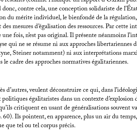
% restants (comme l’indique un rapport d’Oxfam publi
 donc, contre cela, une conception solidariste de l’Éta
ion du mérite individuel, le bienfondé de la régulation,
t des mesures d’égalisation des ressources. Par cette int
e une fois, n’est pas original. Il présente néanmoins l’i
lyse qui ne se résume ni aux approches libertariennes 
tyne, Steiner notamment) ni aux interprétations marx
 le cadre des approches normatives égalitariennes.
ès d’autres, veulent déconstruire ce qui, dans l’idéologi
x politiques égalitaristes dans un contexte d’explosion de
u’ils critiquent en usant de généralisations souvent va
p. 60). Ils pointent, en apparence, plus un air du temps
 que tel ou tel corpus précis.