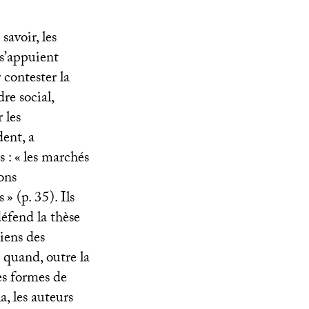
 savoir, les
 s’appuient
contester la
re social,
 les
ent, a
 : «
les marchés
ons
s
» (p. 35). Ils
défend la thèse
biens des
t quand, outre la
es formes de
a, les auteurs