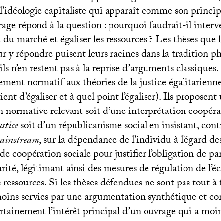
l’idéologie capitaliste qui apparaît comme son princip
rage répond à la question : pourquoi faudrait-il interve
du marché et égaliser les ressources
? Les thèses que l
r y répondre puisent leurs racines dans la tradition p
ils n’en restent pas à la reprise d’arguments classiques.
ment normatif aux théories de la justice égalitarienne
ient d’égaliser et à quel point l’égaliser). Ils proposen
 normative relevant soit d’une interprétation coopérat
ustice
soit d’un républicanisme social en insistant, con
ainstream
, sur la dépendance de l’individu à l’égard de
de coopération sociale pour justifier l’obligation de pa
darité, légitimant ainsi des mesures de régulation de l’
 ressources. Si les thèses défendues ne sont pas tout à f
moins servies par une argumentation synthétique et co
ertainement l’intérêt principal d’un ouvrage qui a moi