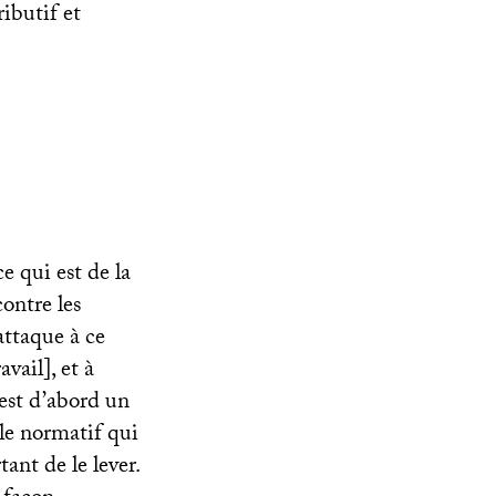
ributif et
ce qui est de la
ontre les
attaque à ce
vail], et à
est d’abord un
cle normatif qui
ant de le lever.