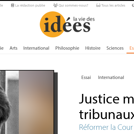
le
La rédaction publie
Qui sommes-nous?
Tous les articles
ie
Arts
International
Philosophie
Histoire
Sciences
Es
Essai
International
Justice m
tribunau
Réformer la Cour