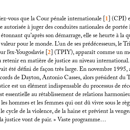
lez-vous que la Cour pénale internationale
[
1
]
(
CPI
) 
 autorisée à juger des conduites nationales de portée 
s étonnant qu’après son démarrage, elle se heurte à la q
 valeur pour le monde. L’un de ses prédécesseurs, le T
ur l’ex-Yougoslavie
[
2
]
(
TPIY
), apparaît comme un m
retenir en matière de justice au niveau international.
ait été défini de façon très large. En novembre 1995, 
ccords de Dayton, Antonio Casses, alors président du T
stice est un élément indispensable du processus de réc
est essentielle au rétablissement de relations harmonieu
 les hommes et les femmes qui ont dû vivre sous le règn
le cycle de la violence, de la haine et prévient la vengea
la justice vont de pair.
» Vaste programme…