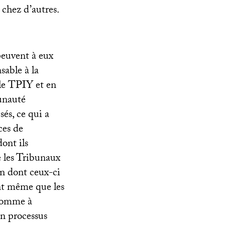
 chez d’autres.
 peuvent à eux
sable à la
 le
TPIY
et en
unauté
sés, ce qui a
ces de
ont ils
e les Tribunaux
on dont ceux-ci
ant même que les
 Comme à
n processus