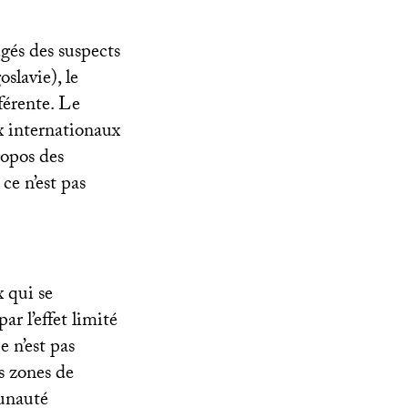
gés des suspects
slavie), le
férente. Le
x internationaux
ropos des
ce n’est pas
x qui se
ar l’effet limité
e n’est pas
s zones de
munauté