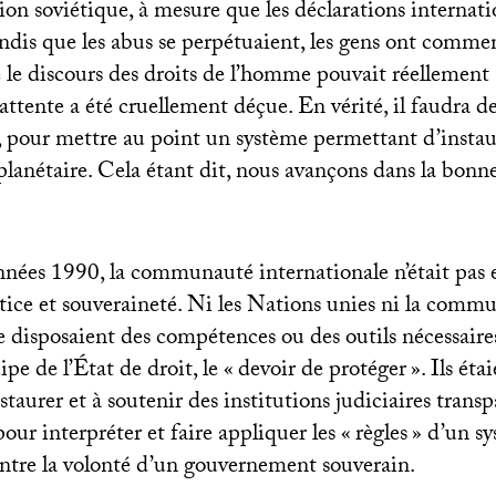
ion soviétique, à mesure que les déclarations internati
andis que les abus se perpétuaient, les gens ont comme
 le discours des droits de l’homme pouvait réellement 
 attente a été cruellement déçue. En vérité, il faudra d
s, pour mettre au point un système permettant d’instau
e planétaire. Cela étant dit, nous avançons dans la bonn
nées 1990, la communauté internationale n’était pas 
stice et souveraineté. Ni les Nations unies ni la comm
 disposaient des compétences ou des outils nécessaires
pe de l’État de droit, le «
devoir de protéger
». Ils éta
staurer et à soutenir des institutions judiciaires transp
ur interpréter et faire appliquer les «
règles
» d’un s
ontre la volonté d’un gouvernement souverain.