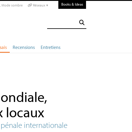
Books & Ideas
Mode sombre
Réseaux ▾
sais
Recensions
Entretiens
ondiale,
x locaux
 pénale internationale