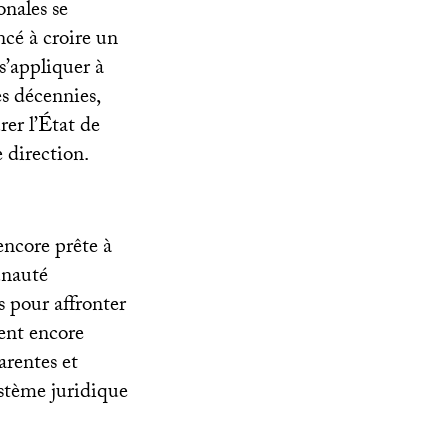
onales se
ncé à croire un
s’appliquer à
es décennies,
rer l’État de
e direction.
encore prête à
unauté
 pour affronter
ient encore
arentes et
ystème juridique