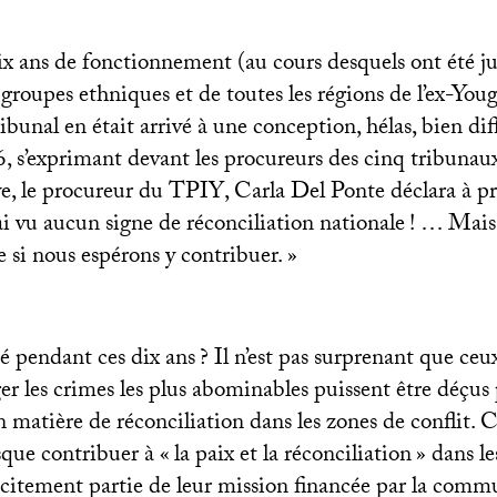
ix ans de fonctionnement (au cours desquels ont été ju
s groupes ethniques et de toutes les régions de l’ex-Yougo
bunal en était arrivé à une conception, hélas, bien dif
, s’exprimant devant les procureurs des cinq tribunau
e, le procureur du
TPIY
, Carla Del Ponte déclara à p
ai vu aucun signe de réconciliation nationale
! … Mais 
 si nous espérons y contribuer.
»
sé pendant ces dix ans
? Il n’est pas surprenant que ceu
er les crimes les plus abominables puissent être déçus p
n matière de réconciliation dans les zones de conflit. C
sque contribuer à «
la paix et la réconciliation
» dans le
plicitement partie de leur mission financée par la com