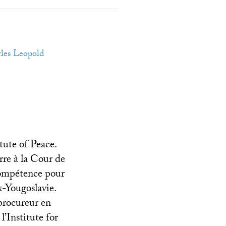
rles Leopold
tute of Peace.
rre à la Cour de
 compétence pour
x-Yougoslavie.
procureur en
l’Institute for