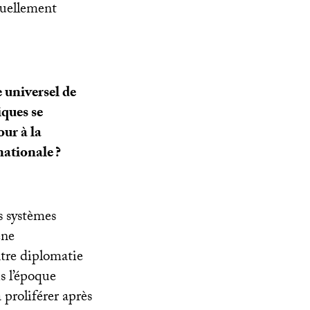
tuellement
 universel de
iques se
our à la
rnationale
?
es systèmes
ène
entre diplomatie
is l’époque
 proliférer après