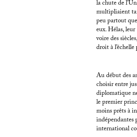
la chute de l’Un
multipliaient t
peu partout que
eux. Hélas, leur
voire des siècle
droit à l’échell
Au début des an
choisir entre ju
diplomatique ne
le premier princi
moins prêts à in
indépendantes po
international c