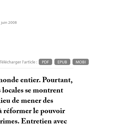
0 juin 2008
Télécharger l'article :
PDF
EPUB
MOBI
 monde entier. Pourtant,
s locales se montrent
lieu de mener des
à réformer le pouvoir
crimes. Entretien avec