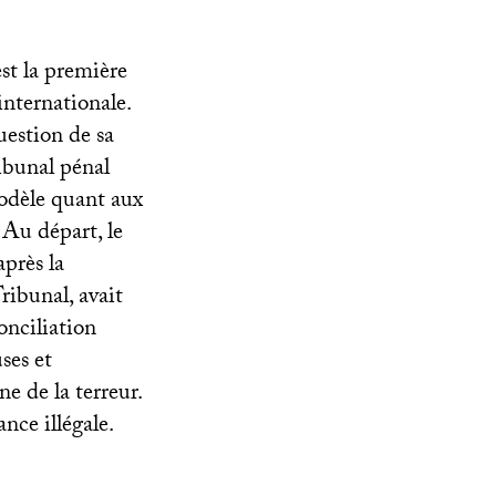
est la première
internationale.
uestion de sa
ribunal pénal
odèle quant aux
 Au départ, le
après la
ribunal, avait
onciliation
ses et
e de la terreur.
nce illégale.