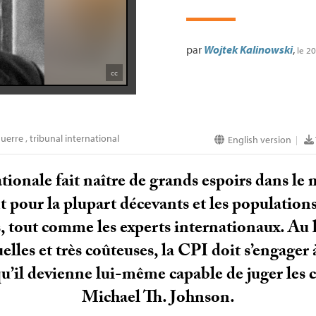
par
Wojtek Kalinowski
,
le 2
cc
uerre
,
tribunal international
English version
|
ionale fait naître de grands espoirs dans le
ent pour la plupart décevants et les population
s, tout comme les experts internationaux. Au 
lles et très coûteuses, la
CPI
doit s’engager 
n qu’il devienne lui-même capable de juger les 
Michael Th. Johnson.