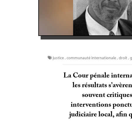
justice
,
communauté internationale
,
droit
,
g
La Cour pénale internat
les résultats s’avèr
souvent critique
interventions ponctue
judiciaire local, afi