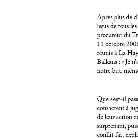
Après plus de d
issus de tous le
procureur du Tri
11 octobre 2006
réunis à La Hay
Balkans : «
Je n’
notre but, même
Que s’est-il pas
consacrent à jug
de leur action e
surprenant, pui
conflit fait ex