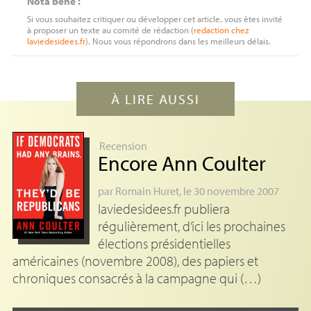
Nota bene :
Si vous souhaitez critiquer ou développer cet article, vous êtes invité
à proposer un texte au comité de rédaction (
redaction
chez
laviedesidees.fr
). Nous vous répondrons dans les meilleurs délais.
À LIRE AUSSI
Recension
Encore Ann Coulter
par
Romain Huret
, le 30 novembre 2007
laviedesidees.fr publiera
régulièrement, d’ici les prochaines
élections présidentielles
américaines (novembre 2008), des papiers et
chroniques consacrés à la campagne qui (…)