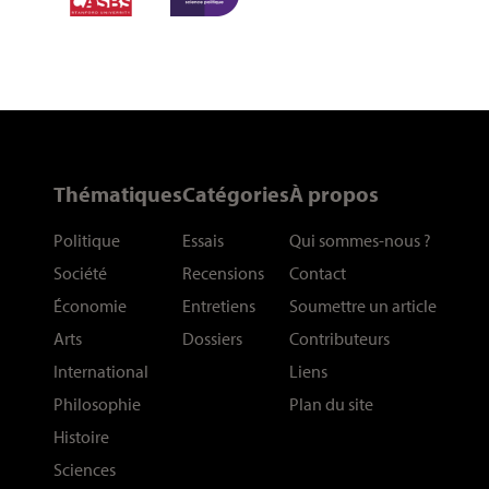
Thématiques
Catégories
À propos
Politique
Essais
Qui sommes-nous
?
Société
Recensions
Contact
Économie
Entretiens
Soumettre un article
Arts
Dossiers
Contributeurs
International
Liens
Philosophie
Plan du site
Histoire
Sciences