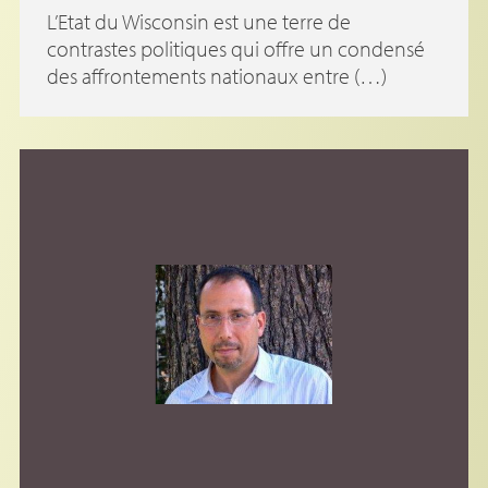
L’Etat du Wisconsin est une terre de
contrastes politiques qui offre un condensé
des affrontements nationaux entre (…)