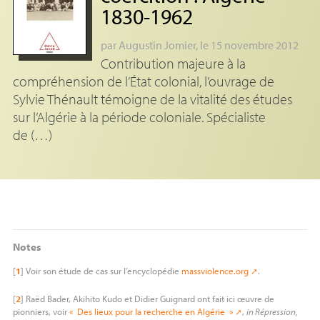
1830-1962
par
Augustin Jomier
, le 15 novembre 2012
Contribution majeure à la
compréhension de l’État colonial, l’ouvrage de
Sylvie Thénault témoigne de la vitalité des études
sur l’Algérie à la période coloniale. Spécialiste
de (…)
Notes
[
1
]
Voir son étude de cas sur l’encyclopédie
massviolence.org
.
[
2
]
Raëd Bader, Akihito Kudo et Didier Guignard ont fait ici œuvre de
pionniers, voir
«
Des lieux pour la recherche en Algérie
»
,
in Répression,