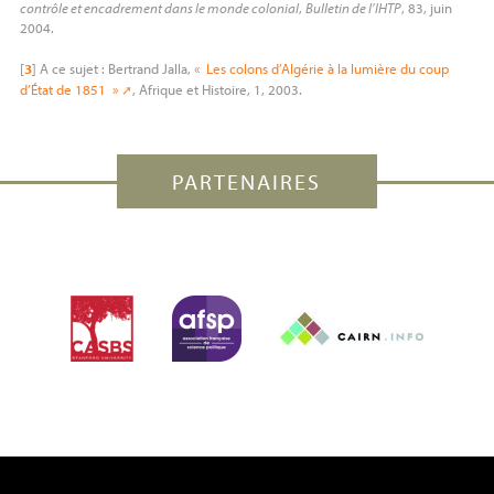
contrôle et encadrement dans le monde colonial
,
Bulletin de l’
IHTP
, 83, juin
2004.
[
3
]
A ce sujet : Bertrand Jalla,
«
Les colons d’Algérie à la lumière du coup
d’État de 1851
»
, Afrique et Histoire, 1, 2003.
PARTENAIRES