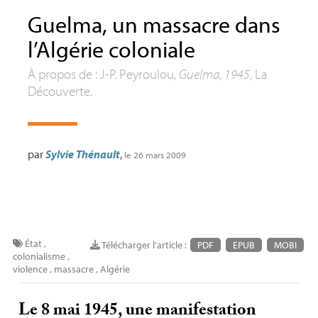
Guelma, un massacre dans
l’Algérie coloniale
À propos de : J-P. Peyroulou,
Guelma, 1945
, La
Découverte.
par
Sylvie Thénault
,
le 26 mars 2009
État
,
Télécharger l'article :
PDF
EPUB
MOBI
colonialisme
,
violence
,
massacre
,
Algérie
Le 8 mai 1945, une manifestation