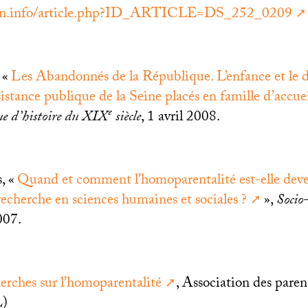
irn.info/article.php?ID_ARTICLE=DS_252_0209
 «
Les Abandonnés de la République. L’enfance et le d
sistance publique de la Seine placés en famille d’accue
e
e d’histoire du
XIX
siècle
, 1 avril 2008.
, «
Quand et comment l’homoparentalité est-elle dev
recherche en sciences humaines et sociales
?
»,
Socio-
007.
erches sur l’homoparentalité
, Association des parent
L
)