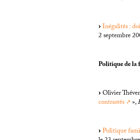
Inégalités : do
2 septembre 20
Politique de la 
Olivier Théven
contrastés
»,
Politique famil