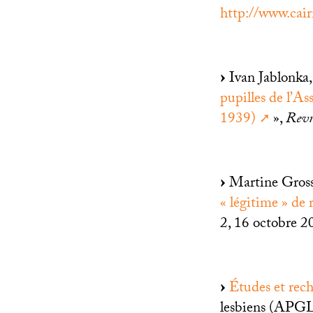
http://www.ca
Ivan Jablonka,
pupilles de l’As
1939)
»,
Revu
Martine Gross
«
légitime
» de 
2, 16 octobre 2
Études et rech
lesbiens (
APG