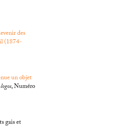
evenir des
il (1874-
enue un objet
logos
, Numéro
s gais et