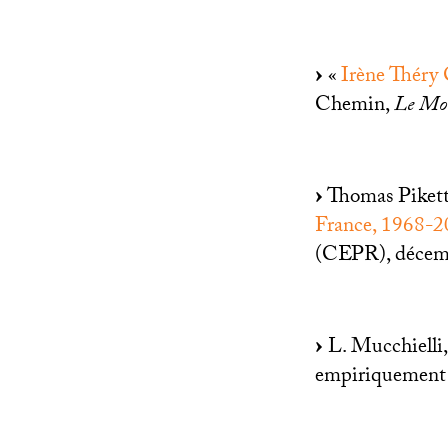
«
Irène Théry C
Chemin,
Le Mo
Thomas Pikett
France, 1968-
(
CEPR
), déce
L. Mucchielli,
empiriquement 