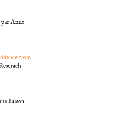
is par Anne
vidence from
 Reserach
une liaison