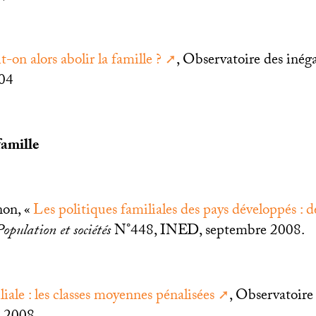
it-on alors abolir la famille
?
, Observatoire des inégal
04
famille
on, «
Les politiques familiales des pays développés : 
Population et sociétés
N°448,
INED
, septembre 2008.
iale : les classes moyennes pénalisées
, Observatoire 