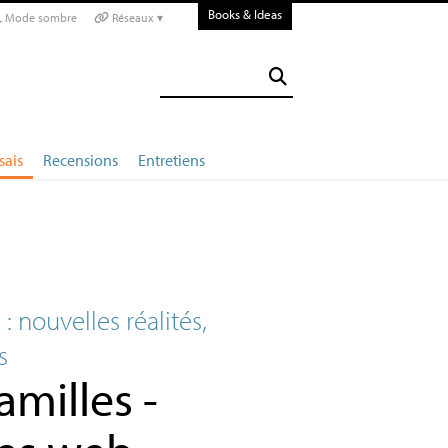
Books & Ideas
Mode sombre
Réseaux ▾
sais
Recensions
Entretiens
 : nouvelles réalités,
s
amilles -