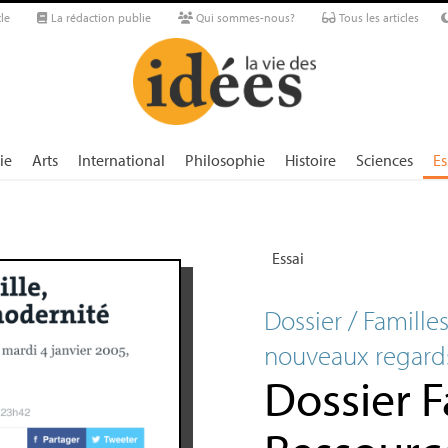
le
La rédaction publie
Qui sommes-nous?
Tous les articles
ie
Arts
International
Philosophie
Histoire
Sciences
Es
Essai
Dossier / Familles
nouveaux regard
Dossier F