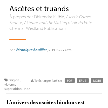
Ascètes et truands
À propos de : Dhirendra K.
JHA
,
Ascetic Games.
Sadhus, Akharas and the Making of Hindu Vote
,
Chennai, Westland Publications
par
Véronique Bouillier
,
le 19 février 2020
religion
,
Télécharger l'article :
PDF
EPUB
MOBI
violence
,
superstition
,
Inde
L’univers des ascètes hindous est