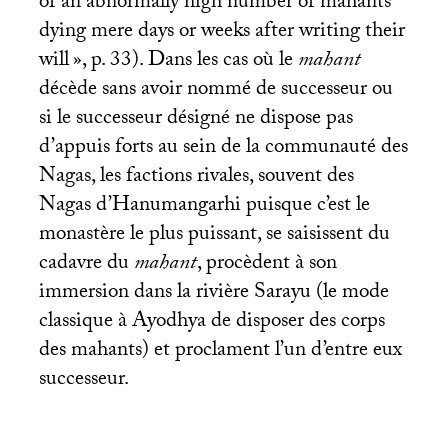
of an abnormally high number of mahants
dying mere days or weeks after writing their
will
», p. 33). Dans les cas où le
mahant
décède sans avoir nommé de successeur ou
si le successeur désigné ne dispose pas
d’appuis forts au sein de la communauté des
Nagas, les factions rivales, souvent des
Nagas d’Hanumangarhi puisque c’est le
monastère le plus puissant, se saisissent du
cadavre du
mahant
, procèdent à son
immersion dans la rivière Sarayu (le mode
classique à Ayodhya de disposer des corps
des mahants) et proclament l’un d’entre eux
successeur.