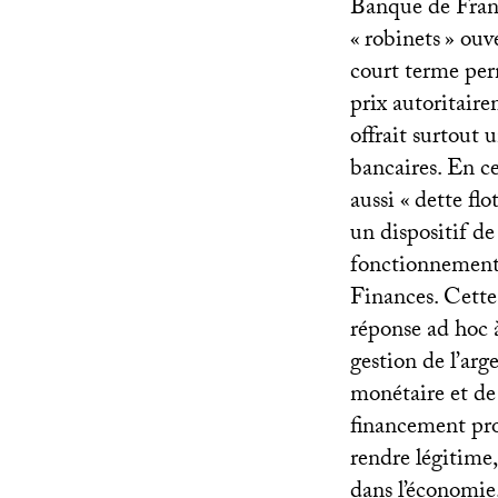
Banque de Franc
«
robinets
» ouv
court terme perm
prix autoritaire
offrait surtout 
bancaires. En ce
aussi «
dette flo
un dispositif de
fonctionnement 
Finances. Cette
réponse ad hoc à
gestion de l’arg
monétaire et de 
financement prod
rendre légitime
dans l’économie