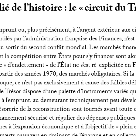
ié de l’histoire : le «
circuit du T
mprunt ou, plus précisément, à l’argent extérieur aux c
ôlés par l’administration française des Finances, n’es
au sortir du second conflit mondial. Les marchés finan
t la compétition entre États pour s’y financer sont alor
e «
d’endettement
» de l’État ne s’est ré-explicitée en 
artir des années 1970, des marchés obligataires. Si la 
oque, ce n’est pas exclusivement à cause des faibles défi
le Trésor dispose d’une palette d’instruments variés q
l à l’emprunt, au demeurant techniquement peu dével
résorerie de la reconstruction sont tournés avant toute c
inancement sécurisé et régulier des dépenses publiques
es à l’expansion économique et à l’objectif de «
plein 