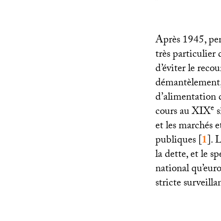
Après 1945, pen
très particulier
d’éviter le rec
démantèlement, 
d’alimentation d
e
cours au
XIX
s
et les marchés e
publiques
[
1
]
. 
la dette, et le 
national qu’euro
stricte surveill