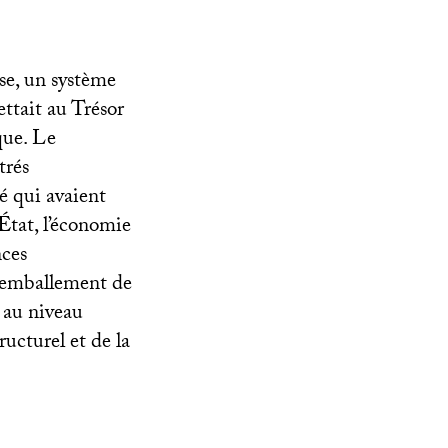
se, un système
ettait au Trésor
que. Le
trés
é qui avaient
’État, l’économie
nces
 l’emballement de
t au niveau
ructurel et de la