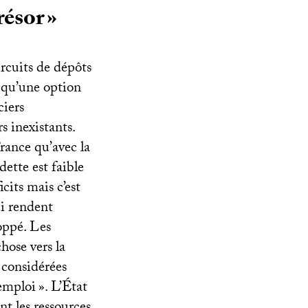
résor
»
ircuits de dépôts
t qu’une option
ciers
s inexistants.
France qu’avec la
dette est faible
cits mais c’est
ui rendent
oppé. Les
hose vers la
 considérées
emploi
». L’État