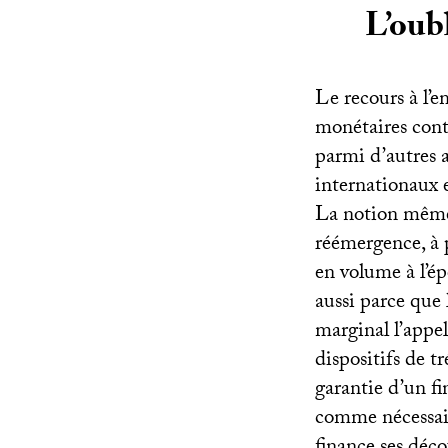
L’oubl
Le recours à l’e
monétaires contr
parmi d’autres 
internationaux e
La notion mêm
réémergence, à p
en volume à l’ép
aussi parce que 
marginal l’appe
dispositifs de t
garantie d’un f
comme nécessair