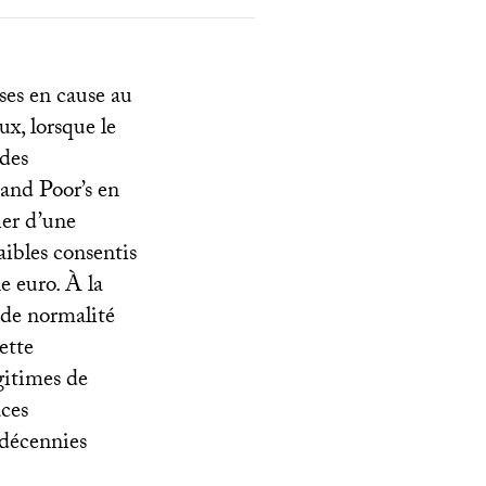
ses en cause au
x, lorsque le
 des
 and Poor’s en
ier d’une
aibles consentis
e euro. À la
nde normalité
ette
égitimes de
aces
 décennies