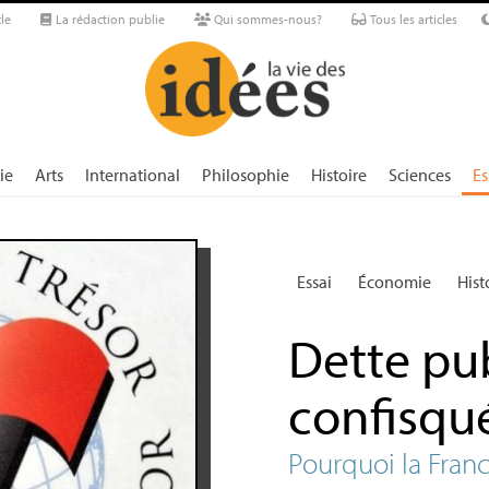
le
La rédaction publie
Qui sommes-nous?
Tous les articles
ie
Arts
International
Philosophie
Histoire
Sciences
Es
Essai
Économie
Hist
Dette pu
confisqu
Pourquoi la Franc