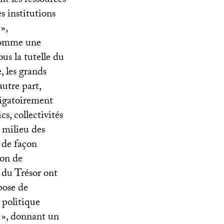
nt les ressources
s institutions
»,
 comme une
us la tutelle du
, les grands
autre part,
bligatoirement
s, collectivités
 milieu des
e de façon
ion de
s du Trésor ont
pose de
 politique
», donnant un