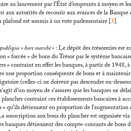
soire au lancement par l’État d’emprunts à moyen et lo
ant aux autorités de recourir aux avances de la Banque
u plafond est soumis à un vote parlementaire
[
3
]
.
 publique «
hors marché
»
: Le dépôt des trésoreries est 
ion «
forcée
» de bons du Trésor par le système bancair
ers
» contraint en effet les banques, à partir de 1948, à
lles une proportion conséquente de bons et à maintenir
igatoire (celles-ci ne doivent pas descendre en-dessou
l s’agit d’un moyen de s’assurer que les banques ne délai
e plancher contraint ces établissements bancaires à acc
s
» qu’ils détiennent en proportion de l’augmentation
 La souscription aux bons du plancher est organisée vi
 les banques détiennent des compte-courants de bons du