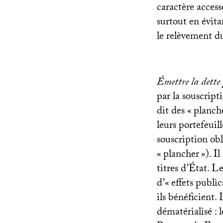
caractère acces
surtout en évit
le relèvement d
Émettre la dette
par la souscript
dit des «
planch
leurs portefeui
souscription obl
«
plancher
»). I
titres d’État. L
d’«
effets public
ils bénéficient.
dématérialisé :