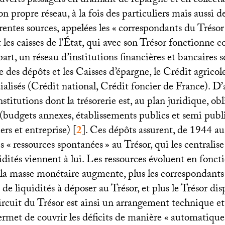
uverts passagers en drainant de l’épargne et en collecta
n propre réseau, à la fois des particuliers mais aussi de
rentes sources, appelées les «
correspondants du Trésor
 les caisses de l’État, qui avec son Trésor fonctionne
rt, un réseau d’institutions financières et bancaires so
se des dépôts et les Caisses d’épargne, le Crédit agricole
alisés (Crédit national, Crédit foncier de France). D’
nstitutions dont la trésorerie est, au plan juridique, o
 (budgets annexes, établissements publics et semi public
iers et entreprise)
[
2
]
. Ces dépôts assurent, de 1944 au
s «
ressources spontanées
» au Trésor, qui les centralis
quidités viennent à lui. Les ressources évoluent en fonct
us la masse monétaire augmente, plus les correspondant
de liquidités à déposer au Trésor, et plus le Trésor dis
ircuit du Trésor est ainsi un arrangement technique et
permet de couvrir les déficits de manière «
automatique