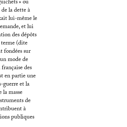
guichets
» ou
 de la dette à
ixait lui-même le
 demande, et lui
tation des dépôts
t terme (dite
t fondées sur
, un mode de
 française des
st en partie une
-guerre et la
e la masse
instruments de
ntribuent à
tions publiques