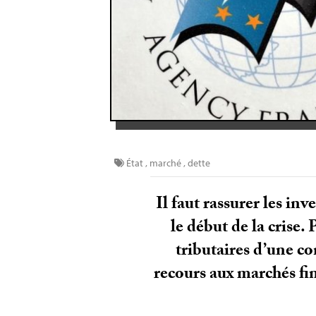
État
,
marché
,
dette
Il faut rassurer les in
le début de la cris
tributaires d’une c
recours aux marchés fin