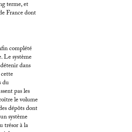
ng terme, et
 de France dont
enfin complété
e. Le système
 détenir dans
 cette
s du
ssent pas les
roître le volume
 des dépôts dont
a un système
 trésor à la