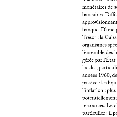
finance ses déco
monétaires de so
bancaires. Diffé
approvisionnent
banque. D’une pa
Trésor : la Cais
organismes spéci
l’ensemble des i
gérée par l’État
locales, particul
années 1960, de
passive : les li
l’inflation : pl
potentiellement 
ressources. Le c
particulier : il 