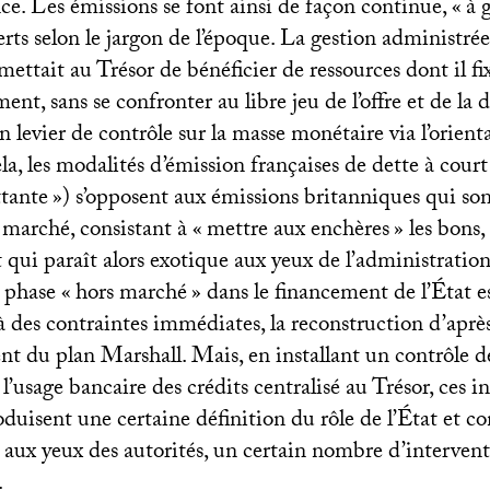
e. Les émissions se font ainsi de façon continue, «
à 
erts selon le jargon de l’époque. La gestion administrée
ettait au Trésor de bénéficier de ressources dont il f
ment, sans se confronter au libre jeu de l’offre et de la
un levier de contrôle sur la masse monétaire via l’orien
la, les modalités d’émission françaises de dette à cour
ttante
») s’opposent aux émissions britanniques qui son
 marché, consistant à «
mettre aux enchères
» les bons
qui paraît alors exotique aux yeux de l’administration
 phase «
hors marché
» dans le financement de l’État e
 des contraintes immédiates, la reconstruction d’après
ent du plan Marshall. Mais, en installant un contrôle d
l’usage bancaire des crédits centralisé au Trésor, ces 
uisent une certaine définition du rôle de l’État et co
, aux yeux des autorités, un certain nombre d’interven
.