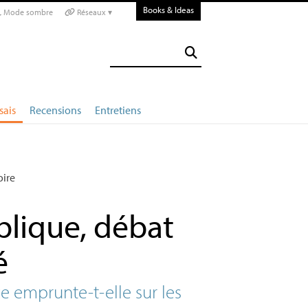
Books & Ideas
Mode sombre
Réseaux ▾
sais
Recensions
Entretiens
oire
blique, débat
é
e emprunte-t-elle sur les