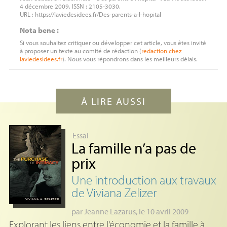
4 décembre 2009. ISSN : 2105-3030.
URL : https://laviedesidees.fr/Des-parents-a-l-hopital
Nota bene :
Si vous souhaitez critiquer ou développer cet article, vous êtes invité
à proposer un texte au comité de rédaction (
redaction
chez
laviedesidees.fr
). Nous vous répondrons dans les meilleurs délais.
À LIRE AUSSI
Essai
La famille n’a pas de
prix
Une introduction aux travaux
de Viviana Zelizer
par
Jeanne Lazarus
, le 10 avril 2009
Explorant les liens entre l’économie et la famille à