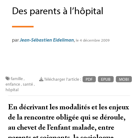
Des parents à l’hôpital
par
Jean-Sébastien Eideliman
,
le 4 décembre 2009
famille
,
Télécharger l'article :
PDF
EPUB
MOBI
enfance
,
santé
,
hôpital
En décrivant les modalités et les enjeux
de la rencontre obligée qui se déroule,
au chevet de l’enfant malade, entre