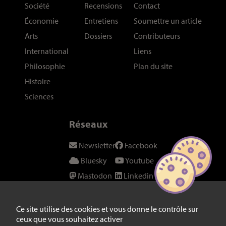
Société
Recensions
Contact
Économie
Entretiens
Soumettre un article
Arts
Dossiers
Contributeurs
International
Liens
Philosophie
Plan du site
Histoire
Sciences
Réseaux
Newsletter
Facebook
Bluesky
Youtube
Mastodon
Linkedin
Threads
SeenThis
Instagram
Fil RSS
Ce site utilise des cookies et vous donne le contrôle sur
ceux que vous souhaitez activer
Twitter/X