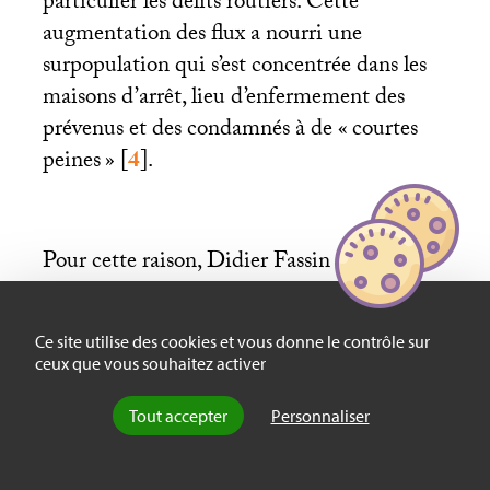
particulier les délits routiers. Cette
augmentation des flux a nourri une
surpopulation qui s’est concentrée dans les
maisons d’arrêt, lieu d’enfermement des
prévenus et des condamnés à de «
courtes
peines
»
[
4
]
.
Pour cette raison, Didier Fassin estime que
«
bien mieux que les établissements destinés
à l’enfermement des condamnés à de plus
Ce site utilise des cookies et vous donne le contrôle sur
longues peines (maisons centrales et centres
ceux que vous souhaitez activer
de détention), les maisons d’arrêt révèlent
ces évolutions de la politique pénale et leur
Tout accepter
Personnaliser
traduction dans le monde carcéral
» (p. 65).
C’est vrai, mais une autre tendance