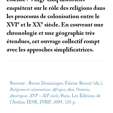
essence
? Vingt-cinq historiens
enquêtent sur le rôle des religions dans
les processus de colonisation entre le
e
e
XVI
et le
XX
siècle. En couvrant une
chronologie et une géographie très
étendues, cet ouvrage collectif rompt
avec les approches simplificatrices.
Recensé : Borne Dominique, Falaize Benoit (dir.),
Religions et colonisation. Afrique, Asie, Océanie,
e
e
Amériques.
XVI
–
XX
siècle
, Paris, Les Éditions de
l’Atelier,
IESR
,
INRP
, 2009, 328 p.