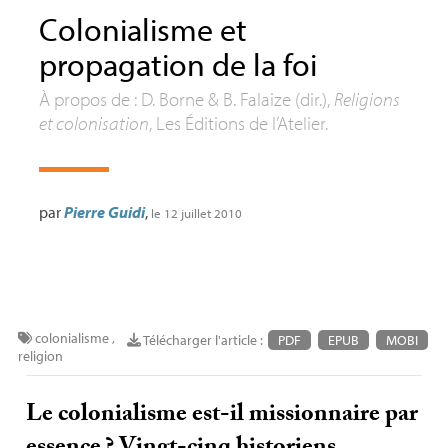
Colonialisme et
propagation de la foi
À propos de : D. Borne & B. Falaize (dir.),
Religions
et colonisation
, Les Éditions de l’Atelier.
par
Pierre Guidi
,
le 12 juillet 2010
colonialisme
,
Télécharger l'article :
PDF
EPUB
MOBI
religion
Le colonialisme est-il missionnaire par