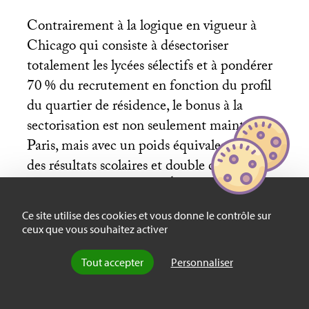
Contrairement à la logique en vigueur à
Chicago qui consiste à désectoriser
totalement les lycées sélectifs et à pondérer
70
% du recrutement en fonction du profil
du quartier de résidence, le bonus à la
sectorisation est non seulement maintenu à
Paris, mais avec un poids équivalent à celui
des résultats scolaires et double de celui du
critère social (boursier). Étant donné la
division sociale de l’espace dans la
Ce site utilise des cookies et vous donne le contrôle sur
métropole, ce système d’affectation des
ceux que vous souhaitez activer
élèves produit une forte sélectivité et
Tout accepter
Personnaliser
homogénéité sociales
[
15
]
. La logique est
donc totalement opposée à celle en vigueur
à Chicago puisque résider dans un quartier