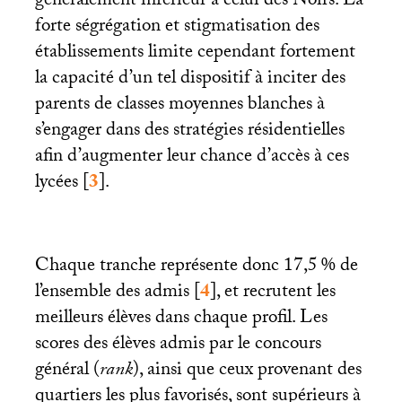
généralement inférieur à celui des Noirs. La
forte ségrégation et stigmatisation des
établissements limite cependant fortement
la capacité d’un tel dispositif à inciter des
parents de classes moyennes blanches à
s’engager dans des stratégies résidentielles
afin d’augmenter leur chance d’accès à ces
lycées
[
3
]
.
Chaque tranche représente donc 17,5
% de
l’ensemble des admis
[
4
]
, et recrutent les
meilleurs élèves dans chaque profil. Les
scores des élèves admis par le concours
général (
rank
), ainsi que ceux provenant des
quartiers les plus favorisés, sont supérieurs à