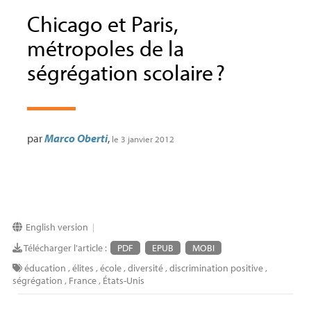
Chicago et Paris,
métropoles de la
ségrégation scolaire
?
par
Marco Oberti
,
le 3 janvier 2012
English version
|
Télécharger l'article :
PDF
EPUB
MOBI
éducation
,
élites
,
école
,
diversité
,
discrimination positive
,
ségrégation
,
France
,
États-Unis