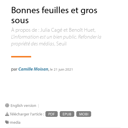
Bonnes feuilles et gros
sous
À propos de : Julia Cagé et Benoît Huet,
L’information est un bien public. Refonder la
propriété des médias
, Seuil
par
Camille Moisan
,
le 21 juin 2021
English version
|
Télécharger l'article :
PDF
EPUB
MOBI
media