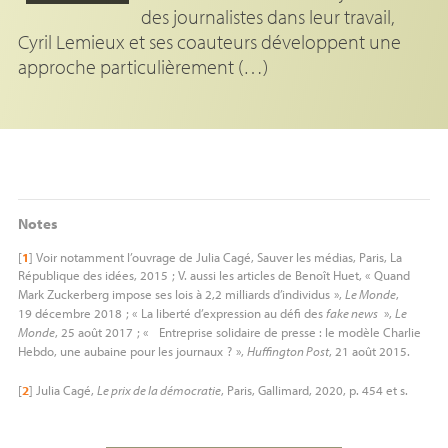
des journalistes dans leur travail,
Cyril Lemieux et ses coauteurs développent une
approche particulièrement (…)
Notes
[
1
]
Voir notamment l’ouvrage de Julia Cagé, Sauver les médias, Paris, La
République des idées, 2015
; V. aussi les articles de Benoît Huet, «
Quand
Mark Zuckerberg impose ses lois à 2,2 milliards d’individus
»,
Le Monde
,
19 décembre 2018
; «
La liberté d’expression au défi des
fake news
»,
Le
Monde
, 25 août 2017
; «
Entreprise solidaire de presse : le modèle Charlie
Hebdo, une aubaine pour les journaux
?
»,
Huffington Post
, 21 août 2015.
[
2
]
Julia Cagé,
Le prix de la démocratie
, Paris, Gallimard, 2020, p. 454 et s.