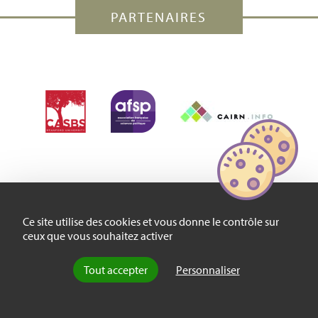
PARTENAIRES
Ce site utilise des cookies et vous donne le contrôle sur
ceux que vous souhaitez activer
Thématiques
Catégories
À propos
Tout accepter
Personnaliser
Politique
Essais
Qui sommes-nous
?
Société
Recensions
Contact